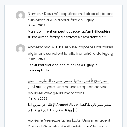
Nam
sur
Deux hélicoptères militaires algériens
survolent la ville frontalière de Figuig
12 avril 2026
Mais comment on peut accepter qu’un hélicoptère
d’une armée étrangère traverse notre frontière ?
Abdelhamid M
sur
Deux hélicoptères militaires
algériens survolent la ville frontalière de Figuig
12 avril 2026
Il faut installer des anti missiles à Figuig c
inacceptable
مصر تمنح تأشيرة مدتها خمس سنوات للمغاربة – نبض
اخبار
sur
Égypte: Une nouvelle option de visa
pour les voyageurs marocains
14 mars 2026
[…] الإعلان عن طريق Ahmed Abdel-Latifسفير مصر بالرباط.
ووفقا له، فإن هذا الإجراء يهدف إلى […]
Après le Venezuela, les États-Unis menacent
Cuba et Groenland - Atlasinfo
sur
Chute de