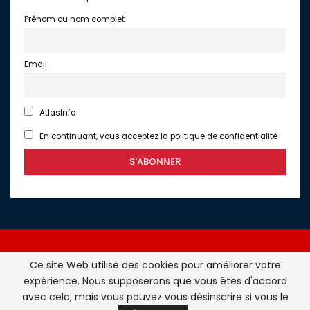
Prénom ou nom complet
Email
AtlasInfo
En continuant, vous acceptez la politique de confidentialité
Ce site Web utilise des cookies pour améliorer votre
expérience. Nous supposerons que vous êtes d'accord
Atlasinfo.fr : l'essentiel de l'actualité de la France et du
avec cela, mais vous pouvez vous désinscrire si vous le
Maghreb © Tous Droits Réservés - Atlasinfo- 2026