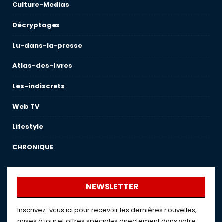
Culture-Medias
Décryptages
Lu-dans-la-presse
Atlas-des-livres
Les-indiscrets
Web TV
Lifestyle
CHRONIQUE
NEWSLETTER
Inscrivez-vous ici pour recevoir les dernières nouvelles,
mises à jour et offres spéciales directement dans votre