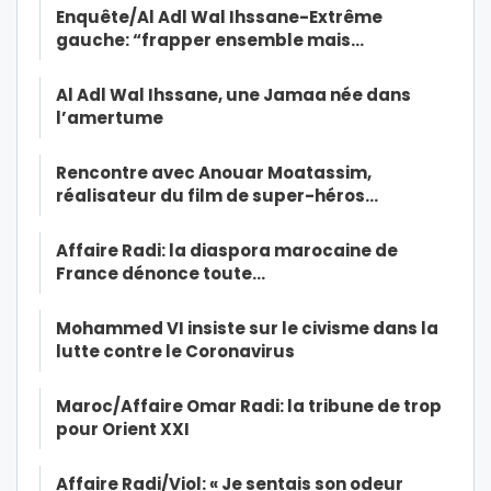
Enquête/Al Adl Wal Ihssane-Extrême
gauche: “frapper ensemble mais…
Al Adl Wal Ihssane, une Jamaa née dans
l’amertume
Rencontre avec Anouar Moatassim,
réalisateur du film de super-héros…
Affaire Radi: la diaspora marocaine de
France dénonce toute…
Mohammed VI insiste sur le civisme dans la
lutte contre le Coronavirus
Maroc/Affaire Omar Radi: la tribune de trop
pour Orient XXI
Affaire Radi/Viol: « Je sentais son odeur