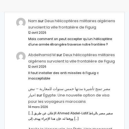
Nam
sur
Deux hélicoptères militaires algériens
survolent la ville frontalière de Figuig
12 avril 2026
Mais comment on peut accepter qu’un hélicoptère
d’une armée étrangère traverse notre frontière ?
Abdelhamid M
sur
Deux hélicoptères militaires
algériens survolent la ville frontalière de Figuig
12 avril 2026
Il faut installer des anti missiles à Figuig c
inacceptable
مصر تمنح تأشيرة مدتها خمس سنوات للمغاربة – نبض
اخبار
sur
Égypte: Une nouvelle option de visa
pour les voyageurs marocains
14 mars 2026
[…] الإعلان عن طريق Ahmed Abdel-Latifسفير مصر بالرباط.
ووفقا له، فإن هذا الإجراء يهدف إلى […]