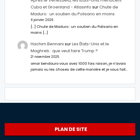
Après le Venezuela, les États-Unis menacent
Cuba et Groenland - Atlasinfo
sur
Chute de
Maduro : un soutien du Polisario en moins
4 janvier 2026
[…] Chute de Maduro : un soutien du Polisario en
moins […]
Hachim Bennani
sur
Les États-Unis et le
Maghreb : que veut faire Trump ?
21 novembre 2025
omar bendouro vous avez 1000 fois raison, je n'avais
jamais vu les choses de cette manière et je vous fait…
PLAN DE SITE