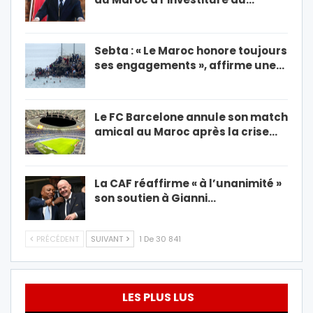
Sebta : « Le Maroc honore toujours
ses engagements », affirme une…
Le FC Barcelone annule son match
amical au Maroc après la crise…
La CAF réaffirme « à l’unanimité »
son soutien à Gianni…
PRÉCÉDENT
SUIVANT
1 De 30 841
LES PLUS LUS