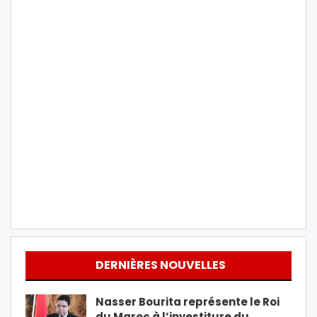
DERNIÈRES NOUVELLES
Nasser Bourita représente le Roi
du Maroc à l’investiture du…