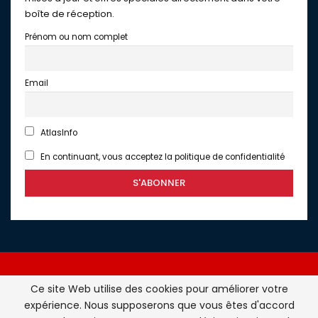
boîte de réception.
Prénom ou nom complet
Email
AtlasInfo
En continuant, vous acceptez la politique de confidentialité
Ce site Web utilise des cookies pour améliorer votre
expérience. Nous supposerons que vous êtes d'accord
Atlasinfo.fr : l'essentiel de l'actualité de la France et du