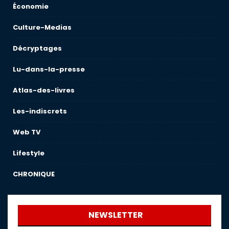
Économie
Culture-Medias
Décryptages
Lu-dans-la-presse
Atlas-des-livres
Les-indiscrets
Web TV
Lifestyle
CHRONIQUE
NEWSLETTER