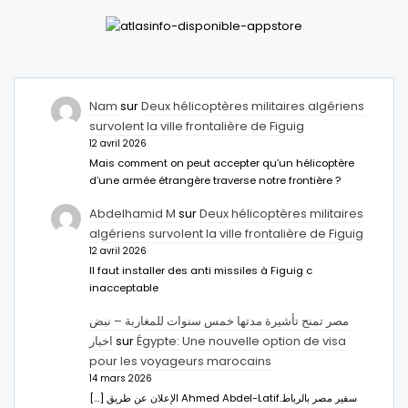
Nam
sur
Deux hélicoptères militaires algériens
survolent la ville frontalière de Figuig
12 avril 2026
Mais comment on peut accepter qu’un hélicoptère
d’une armée étrangère traverse notre frontière ?
Abdelhamid M
sur
Deux hélicoptères militaires
algériens survolent la ville frontalière de Figuig
12 avril 2026
Il faut installer des anti missiles à Figuig c
inacceptable
مصر تمنح تأشيرة مدتها خمس سنوات للمغاربة – نبض
اخبار
sur
Égypte: Une nouvelle option de visa
pour les voyageurs marocains
14 mars 2026
[…] الإعلان عن طريق Ahmed Abdel-Latifسفير مصر بالرباط.