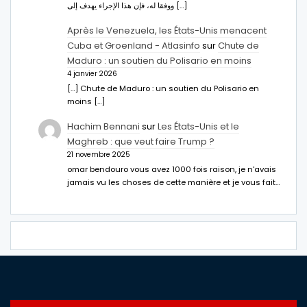
ووفقا له، فإن هذا الإجراء يهدف إلى […]
Après le Venezuela, les États-Unis menacent
Cuba et Groenland - Atlasinfo
sur
Chute de
Maduro : un soutien du Polisario en moins
4 janvier 2026
[…] Chute de Maduro : un soutien du Polisario en
moins […]
Hachim Bennani
sur
Les États-Unis et le
Maghreb : que veut faire Trump ?
21 novembre 2025
omar bendouro vous avez 1000 fois raison, je n'avais
jamais vu les choses de cette manière et je vous fait…