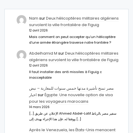
Nam
sur
Deux hélicoptères militaires algériens
survolent la ville frontalière de Figuig
12 avril 2026
Mais comment on peut accepter qu’un hélicoptère
d’une armée étrangère traverse notre frontière ?
Abdelhamid M
sur
Deux hélicoptères militaires
algériens survolent la ville frontalière de Figuig
12 avril 2026
Il faut installer des anti missiles à Figuig c
inacceptable
مصر تمنح تأشيرة مدتها خمس سنوات للمغاربة – نبض
اخبار
sur
Égypte: Une nouvelle option de visa
pour les voyageurs marocains
14 mars 2026
[…] الإعلان عن طريق Ahmed Abdel-Latifسفير مصر بالرباط.
ووفقا له، فإن هذا الإجراء يهدف إلى […]
Après le Venezuela, les États-Unis menacent