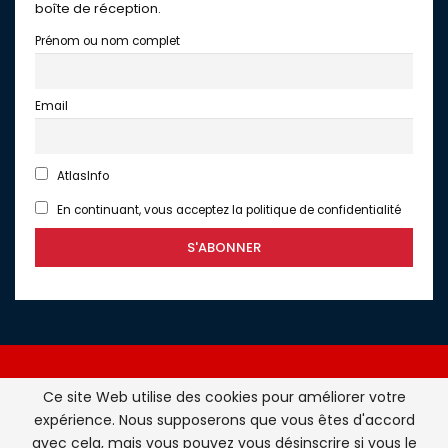
boîte de réception.
Prénom ou nom complet
Email
AtlasInfo
En continuant, vous acceptez la politique de confidentialité
Ce site Web utilise des cookies pour améliorer votre
expérience. Nous supposerons que vous êtes d'accord
Atlasinfo.fr : l'essentiel de l'actualité de la France et du
avec cela, mais vous pouvez vous désinscrire si vous le
Maghreb © Tous Droits Réservés - Atlasinfo- 2026