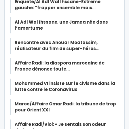
Enquête/Al Adl Wal Ihssane-Extrême
gauche: “frapper ensemble mais…
Al Adl Wal Ihssane, une Jamaa née dans
l’amertume
Rencontre avec Anouar Moatassim,
réalisateur du film de super-héros…
Affaire Radi: la diaspora marocaine de
France dénonce toute…
Mohammed VI insiste sur le civisme dans la
lutte contre le Coronavirus
Maroc/Affaire Omar Radi: la tribune de trop
pour Orient XXI
Affaire Radi/Viol: « Je sentais son odeur