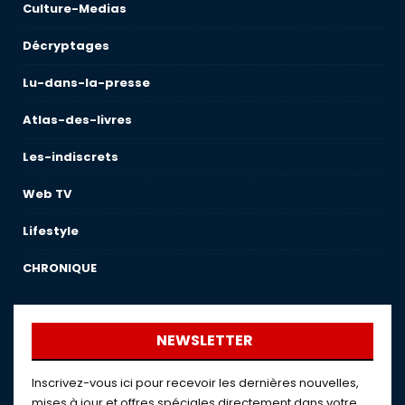
Culture-Medias
Décryptages
Lu-dans-la-presse
Atlas-des-livres
Les-indiscrets
Web TV
Lifestyle
CHRONIQUE
NEWSLETTER
Inscrivez-vous ici pour recevoir les dernières nouvelles,
mises à jour et offres spéciales directement dans votre