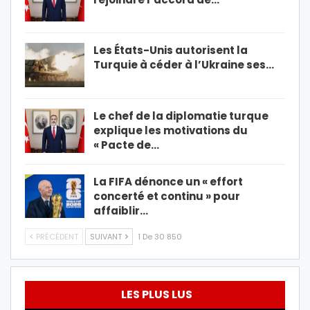
Les États-Unis autorisent la
Turquie à céder à l’Ukraine ses…
Le chef de la diplomatie turque
explique les motivations du
« Pacte de…
La FIFA dénonce un « effort
concerté et continu » pour
affaiblir…
PRÉCÉDENT
SUIVANT
1 De 30 850
LES PLUS LUS