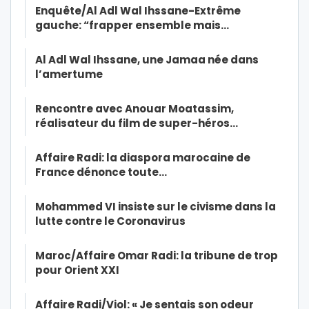
Enquête/Al Adl Wal Ihssane-Extrême
gauche: “frapper ensemble mais…
Al Adl Wal Ihssane, une Jamaa née dans
l’amertume
Rencontre avec Anouar Moatassim,
réalisateur du film de super-héros…
Affaire Radi: la diaspora marocaine de
France dénonce toute…
Mohammed VI insiste sur le civisme dans la
lutte contre le Coronavirus
Maroc/Affaire Omar Radi: la tribune de trop
pour Orient XXI
Affaire Radi/Viol: « Je sentais son odeur