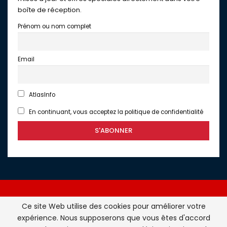
boîte de réception.
Prénom ou nom complet
Email
AtlasInfo
En continuant, vous acceptez la politique de confidentialité
Ce site Web utilise des cookies pour améliorer votre
expérience. Nous supposerons que vous êtes d'accord
Atlasinfo.fr : l'essentiel de l'actualité de la France et du