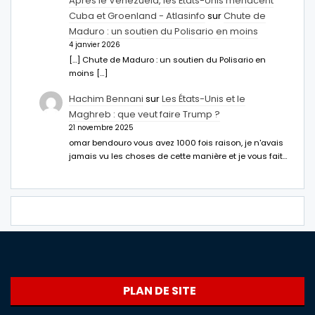
Après le Venezuela, les États-Unis menacent
Cuba et Groenland - Atlasinfo
sur
Chute de
Maduro : un soutien du Polisario en moins
4 janvier 2026
[…] Chute de Maduro : un soutien du Polisario en
moins […]
Hachim Bennani
sur
Les États-Unis et le
Maghreb : que veut faire Trump ?
21 novembre 2025
omar bendouro vous avez 1000 fois raison, je n'avais
jamais vu les choses de cette manière et je vous fait…
PLAN DE SITE