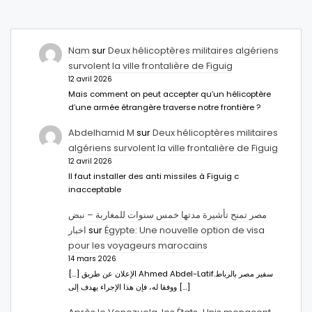
Nam
sur
Deux hélicoptères militaires algériens
survolent la ville frontalière de Figuig
12 avril 2026
Mais comment on peut accepter qu’un hélicoptère
d’une armée étrangère traverse notre frontière ?
Abdelhamid M
sur
Deux hélicoptères militaires
algériens survolent la ville frontalière de Figuig
12 avril 2026
Il faut installer des anti missiles à Figuig c
inacceptable
مصر تمنح تأشيرة مدتها خمس سنوات للمغاربة – نبض
اخبار
sur
Égypte: Une nouvelle option de visa
pour les voyageurs marocains
14 mars 2026
[…] الإعلان عن طريق Ahmed Abdel-Latifسفير مصر بالرباط.
ووفقا له، فإن هذا الإجراء يهدف إلى […]