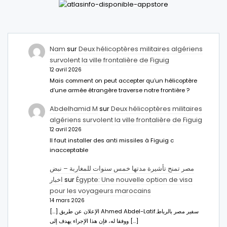
Nam
sur
Deux hélicoptères militaires algériens
survolent la ville frontalière de Figuig
12 avril 2026
Mais comment on peut accepter qu’un hélicoptère
d’une armée étrangère traverse notre frontière ?
Abdelhamid M
sur
Deux hélicoptères militaires
algériens survolent la ville frontalière de Figuig
12 avril 2026
Il faut installer des anti missiles à Figuig c
inacceptable
مصر تمنح تأشيرة مدتها خمس سنوات للمغاربة – نبض
اخبار
sur
Égypte: Une nouvelle option de visa
pour les voyageurs marocains
14 mars 2026
[…] الإعلان عن طريق Ahmed Abdel-Latifسفير مصر بالرباط.
ووفقا له، فإن هذا الإجراء يهدف إلى […]