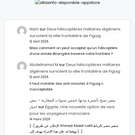
Nam
sur
Deux hélicoptères militaires algériens
survolent la ville frontalière de Figuig
12 avril 2026
Mais comment on peut accepter qu’un hélicoptère
d’une armée étrangère traverse notre frontière ?
Abdelhamid M
sur
Deux hélicoptères militaires
algériens survolent la ville frontalière de Figuig
12 avril 2026
Il faut installer des anti missiles à Figuig c
inacceptable
مصر تمنح تأشيرة مدتها خمس سنوات للمغاربة – نبض
اخبار
sur
Égypte: Une nouvelle option de visa
pour les voyageurs marocains
14 mars 2026
[…] الإعلان عن طريق Ahmed Abdel-Latifسفير مصر بالرباط.
ووفقا له، فإن هذا الإجراء يهدف إلى […]