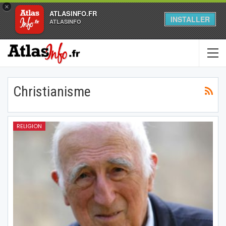
×
ATLASINFO.FR
INSTALLER
ATLASINFO
Christianisme
RELIGION