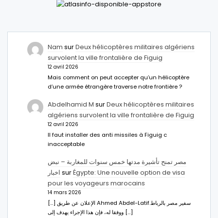
Nam
sur
Deux hélicoptères militaires algériens
survolent la ville frontalière de Figuig
12 avril 2026
Mais comment on peut accepter qu’un hélicoptère
d’une armée étrangère traverse notre frontière ?
Abdelhamid M
sur
Deux hélicoptères militaires
algériens survolent la ville frontalière de Figuig
12 avril 2026
Il faut installer des anti missiles à Figuig c
inacceptable
مصر تمنح تأشيرة مدتها خمس سنوات للمغاربة – نبض
اخبار
sur
Égypte: Une nouvelle option de visa
pour les voyageurs marocains
14 mars 2026
[…] الإعلان عن طريق Ahmed Abdel-Latifسفير مصر بالرباط.
ووفقا له، فإن هذا الإجراء يهدف إلى […]