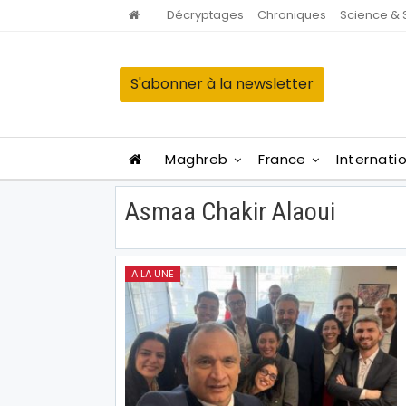
Décryptages
Chroniques
Science & 
S'abonner à la newsletter
Maghreb
France
Internati
Asmaa Chakir Alaoui
A LA UNE