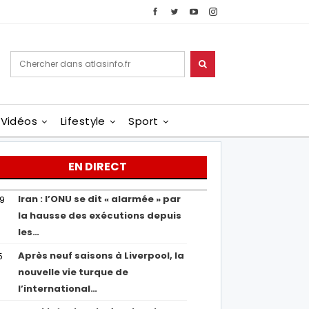
Vidéos
Lifestyle
Sport
EN DIRECT
Iran : l’ONU se dit « alarmée » par
29
la hausse des exécutions depuis
les…
Après neuf saisons à Liverpool, la
5
nouvelle vie turque de
l’international…