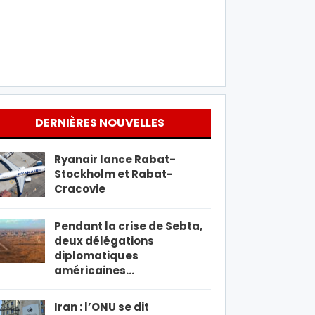
DERNIÈRES NOUVELLES
Ryanair lance Rabat-
Stockholm et Rabat-
Cracovie
Pendant la crise de Sebta,
deux délégations
diplomatiques
américaines…
Iran : l’ONU se dit