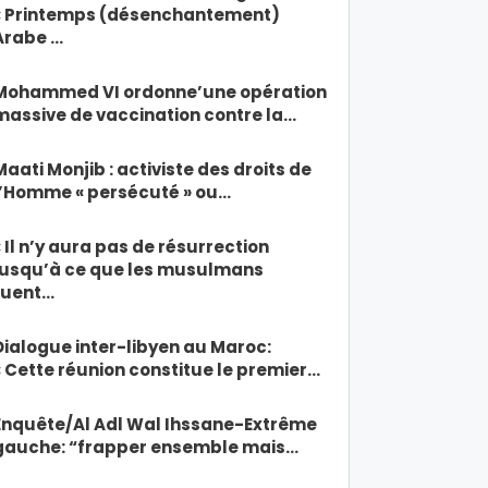
« Printemps (désenchantement)
Arabe …
Mohammed VI ordonne’une opération
massive de vaccination contre la…
Maati Monjib : activiste des droits de
l’Homme « persécuté » ou…
« Il n’y aura pas de résurrection
jusqu’à ce que les musulmans
tuent…
Dialogue inter-libyen au Maroc:
« Cette réunion constitue le premier…
Enquête/Al Adl Wal Ihssane-Extrême
gauche: “frapper ensemble mais…