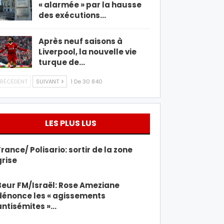
« alarmée » par la hausse
des exécutions…
Après neuf saisons à
Liverpool, la nouvelle vie
turque de…
RÉCÉDENT
SUIVANT
1 De 30 840
LES PLUS LUS
France/ Polisario: sortir de la zone
grise
Beur FM/Israël: Rose Ameziane
dénonce les « agissements
antisémites »…