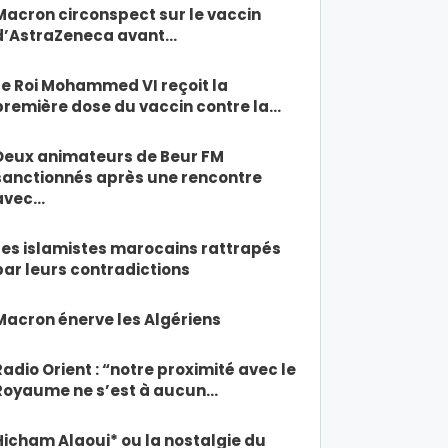
Macron circonspect sur le vaccin
d’AstraZeneca avant…
Le Roi Mohammed VI reçoit la
première dose du vaccin contre la…
Deux animateurs de Beur FM
sanctionnés après une rencontre
avec…
Les islamistes marocains rattrapés
par leurs contradictions
Macron énerve les Algériens
Radio Orient : “notre proximité avec le
Royaume ne s’est à aucun…
Hicham Alaoui* ou la nostalgie du