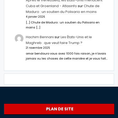
Après le Venezuela, les États-Unis menacent
Cuba et Groenland - Atlasinfo
sur
Chute de
Maduro : un soutien du Polisario en moins
4 janvier 2026
[…] Chute de Maduro : un soutien du Polisario en
moins […]
Hachim Bennani
sur
Les États-Unis et le
Maghreb : que veut faire Trump ?
21 novembre 2025
omar bendouro vous avez 1000 fois raison, je n'avais
jamais vu les choses de cette manière et je vous fait…
PLAN DE SITE