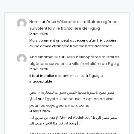
Nam
sur
Deux hélicoptères militaires algériens
survolent la ville frontalière de Figuig
12 avril 2026
Mais comment on peut accepter qu’un hélicoptère
d’une armée étrangère traverse notre frontière ?
Abdelhamid M
sur
Deux hélicoptères militaires
algériens survolent la ville frontalière de Figuig
12 avril 2026
Il faut installer des anti missiles à Figuig c
inacceptable
مصر تمنح تأشيرة مدتها خمس سنوات للمغاربة – نبض
اخبار
sur
Égypte: Une nouvelle option de visa
pour les voyageurs marocains
14 mars 2026
[…] الإعلان عن طريق Ahmed Abdel-Latifسفير مصر بالرباط.
ووفقا له، فإن هذا الإجراء يهدف إلى […]