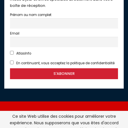
boîte de réception.
Prénom ou nom complet
Email
AtlasInfo
En continuant, vous acceptez la politique de confidentialité
Ce site Web utilise des cookies pour améliorer votre
expérience. Nous supposerons que vous êtes d'accord
Atlasinfo.fr : l'essentiel de l'actualité de la France et du