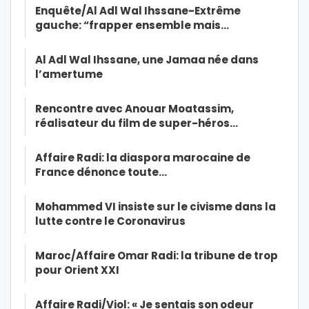
Enquête/Al Adl Wal Ihssane-Extrême
gauche: “frapper ensemble mais…
Al Adl Wal Ihssane, une Jamaa née dans
l’amertume
Rencontre avec Anouar Moatassim,
réalisateur du film de super-héros…
Affaire Radi: la diaspora marocaine de
France dénonce toute…
Mohammed VI insiste sur le civisme dans la
lutte contre le Coronavirus
Maroc/Affaire Omar Radi: la tribune de trop
pour Orient XXI
Affaire Radi/Viol: « Je sentais son odeur