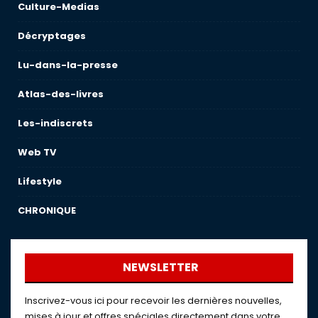
Culture-Medias
Décryptages
Lu-dans-la-presse
Atlas-des-livres
Les-indiscrets
Web TV
Lifestyle
CHRONIQUE
NEWSLETTER
Inscrivez-vous ici pour recevoir les dernières nouvelles,
mises à jour et offres spéciales directement dans votre