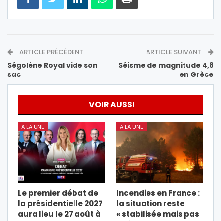
ARTICLE PRÉCÉDENT
ARTICLE SUIVANT
Ségolène Royal vide son
Séisme de magnitude 4,8
sac
en Grèce
VOIR AUSSI
A LA UNE
A LA UNE
Le premier débat de
Incendies en France :
la présidentielle 2027
la situation reste
aura lieu le 27 août à
« stabilisée mais pas