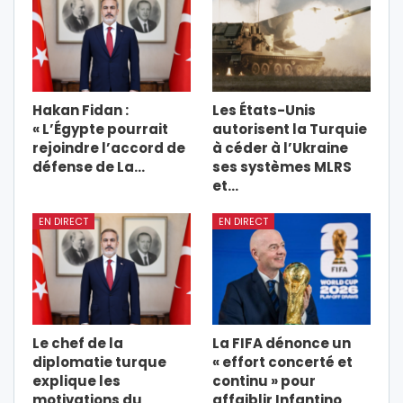
Hakan Fidan :
Les États-Unis
« L’Égypte pourrait
autorisent la Turquie
rejoindre l’accord de
à céder à l’Ukraine
défense de La…
ses systèmes MLRS
et…
EN DIRECT
EN DIRECT
Le chef de la
La FIFA dénonce un
diplomatie turque
« effort concerté et
explique les
continu » pour
motivations du
affaiblir Infantino