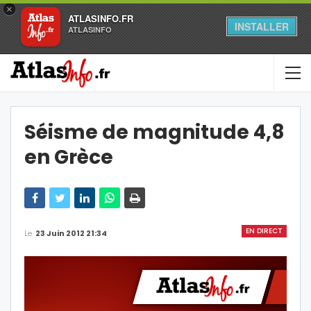
×
ATLASINFO.FR
INSTALLER
ATLASINFO
Séisme de magnitude 4,8
en Grèce
EN DIRECT
Le
23 Juin 2012 21:34