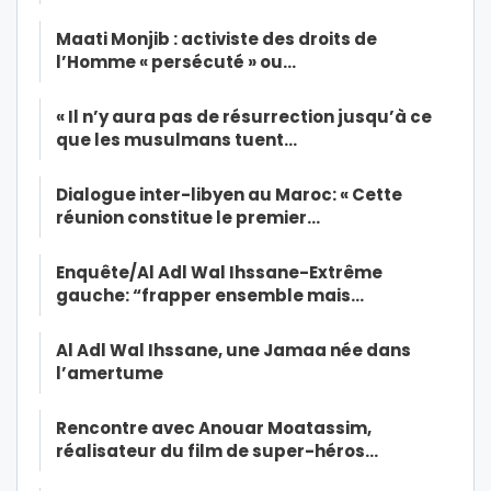
Maati Monjib : activiste des droits de
l’Homme « persécuté » ou…
« Il n’y aura pas de résurrection jusqu’à ce
que les musulmans tuent…
Dialogue inter-libyen au Maroc: « Cette
réunion constitue le premier…
Enquête/Al Adl Wal Ihssane-Extrême
gauche: “frapper ensemble mais…
Al Adl Wal Ihssane, une Jamaa née dans
l’amertume
Rencontre avec Anouar Moatassim,
réalisateur du film de super-héros…