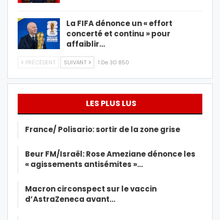
La FIFA dénonce un « effort
concerté et continu » pour
affaiblir…
PRÉCÉDENT
SUIVANT
1 De 30 850
LES PLUS LUS
France/ Polisario: sortir de la zone grise
Beur FM/Israël: Rose Ameziane dénonce les
« agissements antisémites »…
Macron circonspect sur le vaccin
d’AstraZeneca avant…