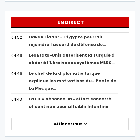
EN DIRECT
Hakan Fidan : « L’Égypte pourrait
04:52
rejoindre l’accord de défense de…
Les États-Unis autorisent la Turquie à
04:49
céder à l’Ukraine ses systèmes MLRS…
Le chef de la diplomatie turque
04:46
explique les motivations du « Pacte de
La Mecque…
La FIFA dénonce un « effort concerté
04:43
et continu » pour affaiblir Infantino
Afficher Plus