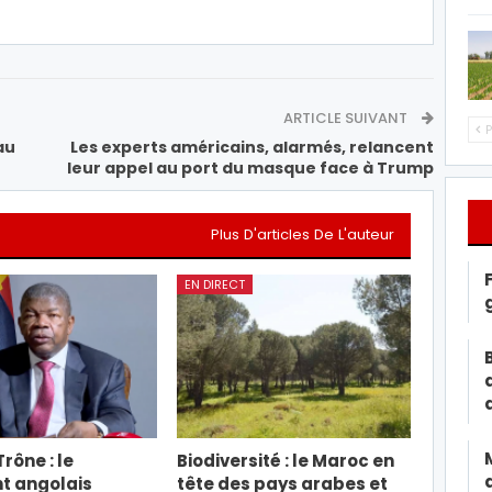
ARTICLE SUIVANT
P
au
Les experts américains, alarmés, relancent
leur appel au port du masque face à Trump
Plus D'articles De L'auteur
EN DIRECT
rône : le
Biodiversité : le Maroc en
t angolais
tête des pays arabes et