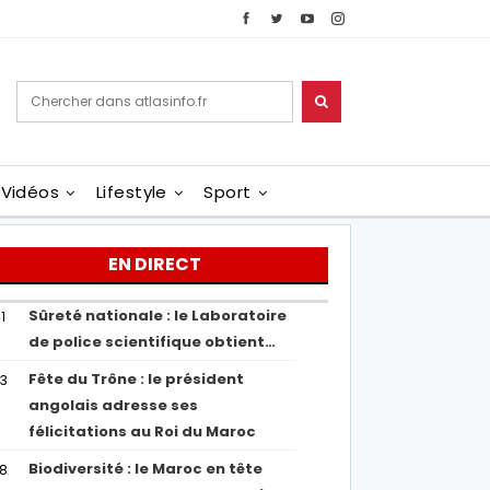
Vidéos
Lifestyle
Sport
EN DIRECT
Sûreté nationale : le Laboratoire
1
de police scientifique obtient…
Fête du Trône : le président
43
angolais adresse ses
félicitations au Roi du Maroc
Biodiversité : le Maroc en tête
38