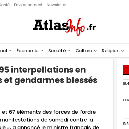
Santé
Environnement
Newsletter
onal
Économie
Société
Culture
Religion
 95 interpellations en
rs et gendarmes blessés
18:4
13:
 et 67 éléments des forces de l’ordre
 manifestations de samedi contre la
13:
ale », a annoncé le ministre français de