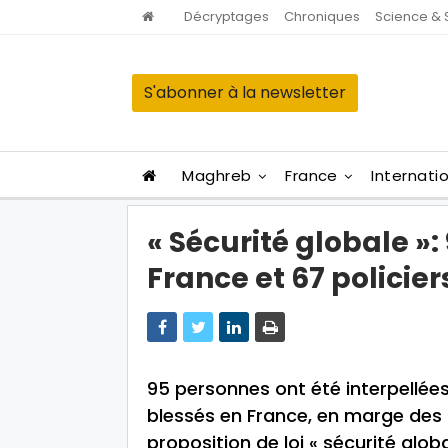
Décryptages
Chroniques
Science & 
S'abonner à la newsletter
Maghreb
France
Internati
« Sécurité globale »:
France et 67 policie
95 personnes ont été interpellées
blessés en France, en marge des
proposition de loi « sécurité glob