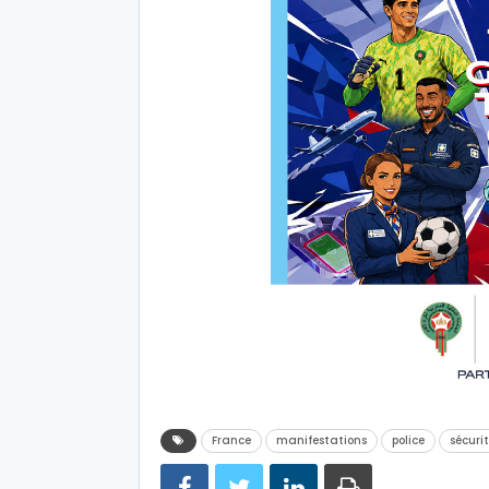
France
manifestations
police
sécuri