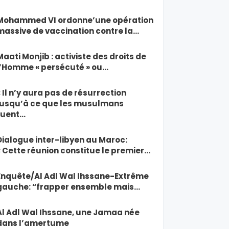
Mohammed VI ordonne’une opération
massive de vaccination contre la…
Maati Monjib : activiste des droits de
l’Homme « persécuté » ou…
« Il n’y aura pas de résurrection
jusqu’à ce que les musulmans
tuent…
Dialogue inter-libyen au Maroc:
« Cette réunion constitue le premier…
Enquête/Al Adl Wal Ihssane-Extrême
gauche: “frapper ensemble mais…
Al Adl Wal Ihssane, une Jamaa née
dans l’amertume