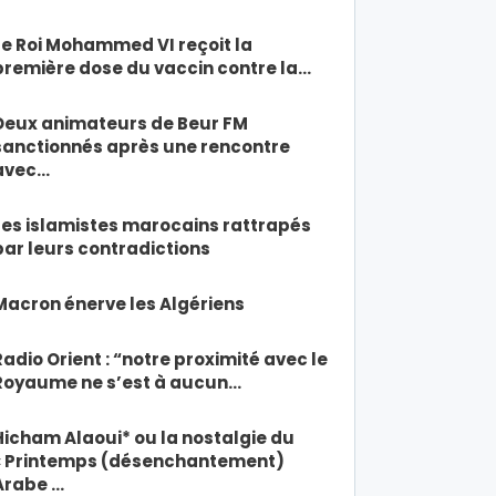
Le Roi Mohammed VI reçoit la
première dose du vaccin contre la…
Deux animateurs de Beur FM
sanctionnés après une rencontre
avec…
Les islamistes marocains rattrapés
par leurs contradictions
Macron énerve les Algériens
Radio Orient : “notre proximité avec le
Royaume ne s’est à aucun…
Hicham Alaoui* ou la nostalgie du
« Printemps (désenchantement)
Arabe …