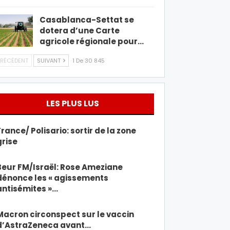
Casablanca-Settat se
dotera d’une Carte
agricole régionale pour…
RÉCÉDENT
SUIVANT
1 De 30 845
LES PLUS LUS
France/ Polisario: sortir de la zone
grise
Beur FM/Israël: Rose Ameziane
dénonce les « agissements
antisémites »…
Macron circonspect sur le vaccin
d’AstraZeneca avant…