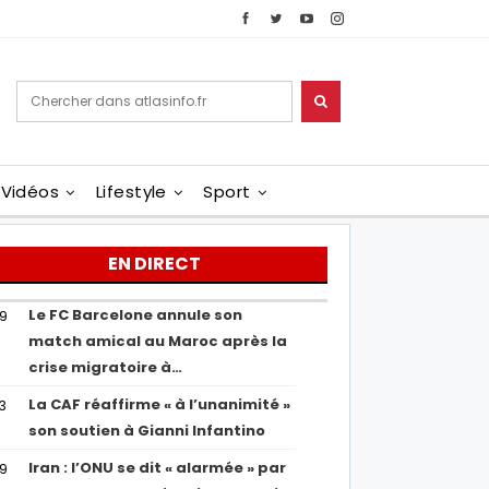
Vidéos
Lifestyle
Sport
EN DIRECT
Le FC Barcelone annule son
19
match amical au Maroc après la
crise migratoire à…
La CAF réaffirme « à l’unanimité »
13
son soutien à Gianni Infantino
Iran : l’ONU se dit « alarmée » par
29