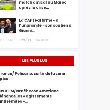
match amical au Maroc
après la crise…
La CAF réaffirme « à
l’unanimité » son soutien à
Gianni…
RÉCÉDENT
SUIVANT
1 De 30 841
LES PLUS LUS
France/ Polisario: sortir de la zone
grise
Beur FM/Israël: Rose Ameziane
dénonce les « agissements
antisémites »…