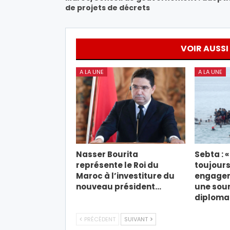
de projets de décrets
VOIR AUSSI
A LA UNE
A LA UNE
Nasser Bourita
Sebta : 
représente le Roi du
toujours
Maroc à l’investiture du
engagem
nouveau président…
une sou
diploma
PRÉCÉDENT
SUIVANT