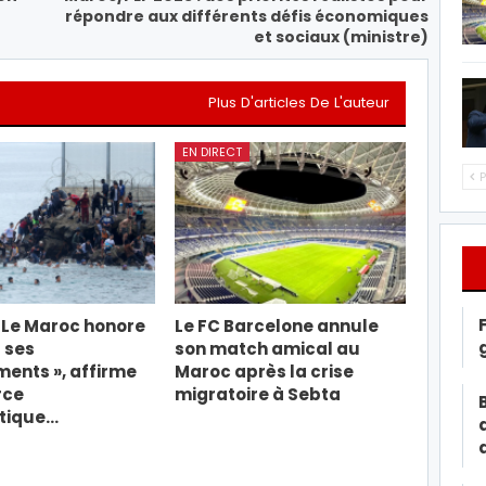
répondre aux différents défis économiques
et sociaux (ministre)
Plus D'articles De L'auteur
EN DIRECT
P
« Le Maroc honore
Le FC Barcelone annule
 ses
son match amical au
ents », affirme
Maroc après la crise
rce
migratoire à Sebta
tique…