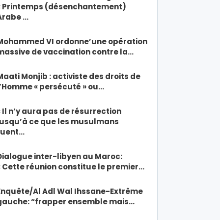
« Printemps (désenchantement)
Arabe …
Mohammed VI ordonne’une opération
massive de vaccination contre la…
Maati Monjib : activiste des droits de
l’Homme « persécuté » ou…
« Il n’y aura pas de résurrection
jusqu’à ce que les musulmans
tuent…
Dialogue inter-libyen au Maroc:
« Cette réunion constitue le premier…
Enquête/Al Adl Wal Ihssane-Extrême
gauche: “frapper ensemble mais…