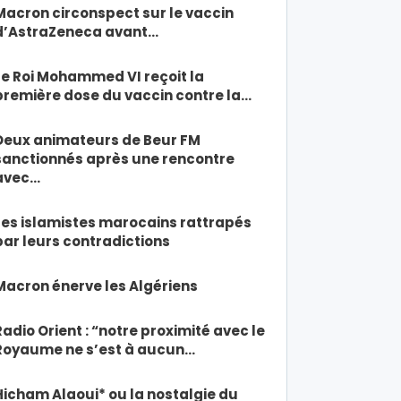
Macron circonspect sur le vaccin
d’AstraZeneca avant…
Le Roi Mohammed VI reçoit la
première dose du vaccin contre la…
Deux animateurs de Beur FM
sanctionnés après une rencontre
avec…
Les islamistes marocains rattrapés
par leurs contradictions
Macron énerve les Algériens
Radio Orient : “notre proximité avec le
Royaume ne s’est à aucun…
Hicham Alaoui* ou la nostalgie du