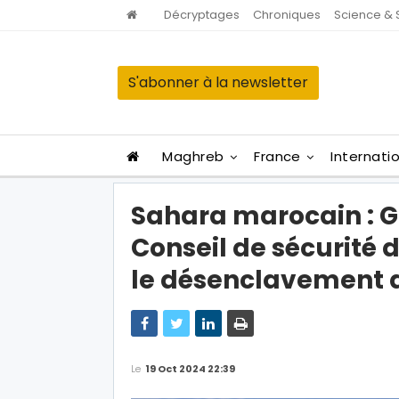
Décryptages
Chroniques
Science & 
S'abonner à la newsletter
Maghreb
France
Internati
Sahara marocain : G
Conseil de sécurité d
le désenclavement 
Le
19 Oct 2024 22:39