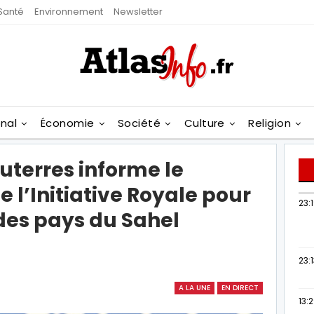
Santé
Environnement
Newsletter
onal
Économie
Société
Culture
Religion
uterres informe le
e l’Initiative Royale pour
23:
des pays du Sahel
23:
A LA UNE
EN DIRECT
13: