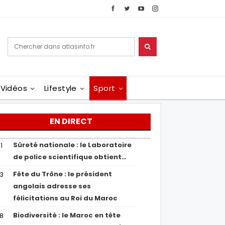
Vidéos
Lifestyle
Sport
EN DIRECT
Sûreté nationale : le Laboratoire
1
de police scientifique obtient…
Fête du Trône : le président
43
angolais adresse ses
félicitations au Roi du Maroc
Biodiversité : le Maroc en tête
38