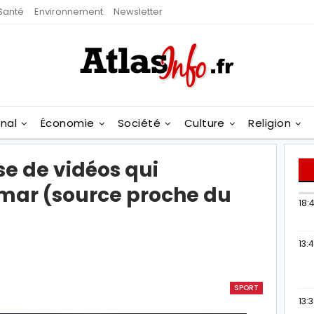
Santé
Environnement
Newsletter
onal
Économie
Société
Culture
Religion
se de vidéos qui
mar (source proche du
18:4
13:
SPORT
13: