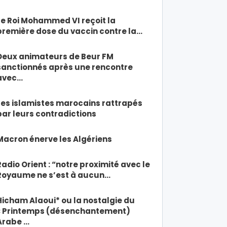
Le Roi Mohammed VI reçoit la
première dose du vaccin contre la…
Deux animateurs de Beur FM
sanctionnés après une rencontre
avec…
Les islamistes marocains rattrapés
par leurs contradictions
Macron énerve les Algériens
Radio Orient : “notre proximité avec le
Royaume ne s’est à aucun…
Hicham Alaoui* ou la nostalgie du
« Printemps (désenchantement)
Arabe …