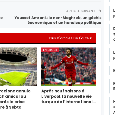
ARTICLE SUIVANT
ce
Youssef Amrani.: le non-Maghreb, un gâchis
économique et un handicap politique
Plus D'articles De L'auteur
EN DIRECT
rcelone annule
Après neuf saisons à
ch amical au
Liverpool, la nouvelle vie
rès la crise
turque de l’international…
re à Sebta