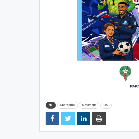
Marseille
Neyman
OM