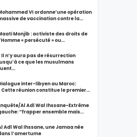
Mohammed VI ordonne’une opération
massive de vaccination contre la…
Maati Monjib : activiste des droits de
l’Homme « persécuté » ou…
« Il n’y aura pas de résurrection
jusqu’à ce que les musulmans
tuent…
Dialogue inter-libyen au Maroc:
« Cette réunion constitue le premier…
Enquête/Al Adl Wal Ihssane-Extrême
gauche: “frapper ensemble mais…
Al Adl Wal Ihssane, une Jamaa née
dans l’amertume