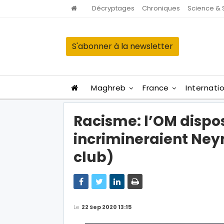
Décryptages
Chroniques
Science & 
S'abonner à la newsletter
Maghreb
France
Internati
Racisme: l’OM dispo
incrimineraient Ney
club)
Le
22 Sep 2020 13:15