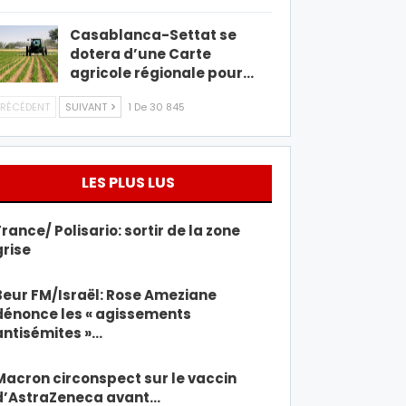
Casablanca-Settat se
dotera d’une Carte
agricole régionale pour…
RÉCÉDENT
SUIVANT
1 De 30 845
LES PLUS LUS
France/ Polisario: sortir de la zone
grise
Beur FM/Israël: Rose Ameziane
dénonce les « agissements
antisémites »…
Macron circonspect sur le vaccin
d’AstraZeneca avant…