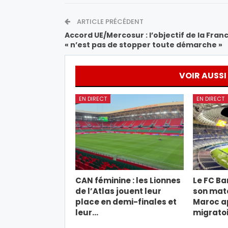
ARTICLE PRÉCÉDENT
Accord UE/Mercosur : l’objectif de la Fran
« n’est pas de stopper toute démarche »
VOIR AUSSI
EN DIRECT
EN DIRECT
CAN féminine : les Lionnes
Le FC Ba
de l’Atlas jouent leur
son mat
place en demi-finales et
Maroc ap
leur…
migratoi