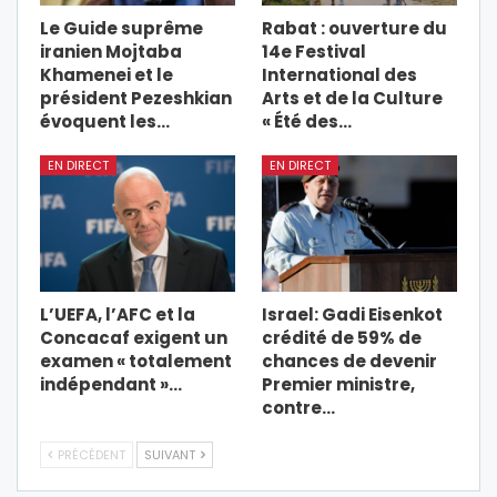
Le Guide suprême
Rabat : ouverture du
iranien Mojtaba
14e Festival
Khamenei et le
International des
président Pezeshkian
Arts et de la Culture
évoquent les…
« Été des…
EN DIRECT
EN DIRECT
L’UEFA, l’AFC et la
Israel: Gadi Eisenkot
Concacaf exigent un
crédité de 59% de
examen « totalement
chances de devenir
indépendant »…
Premier ministre,
contre…
PRÉCÉDENT
SUIVANT