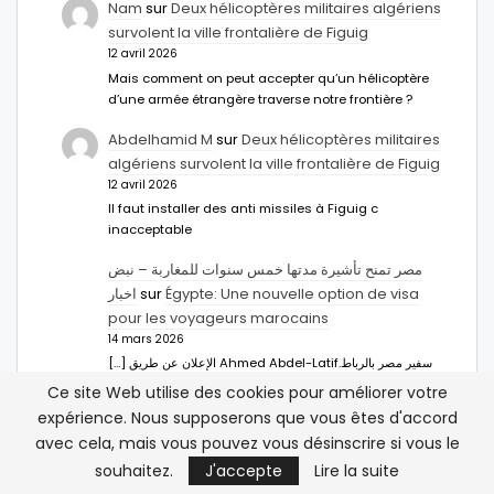
Nam
sur
Deux hélicoptères militaires algériens
survolent la ville frontalière de Figuig
12 avril 2026
Mais comment on peut accepter qu’un hélicoptère
d’une armée étrangère traverse notre frontière ?
Abdelhamid M
sur
Deux hélicoptères militaires
algériens survolent la ville frontalière de Figuig
12 avril 2026
Il faut installer des anti missiles à Figuig c
inacceptable
مصر تمنح تأشيرة مدتها خمس سنوات للمغاربة – نبض
اخبار
sur
Égypte: Une nouvelle option de visa
pour les voyageurs marocains
14 mars 2026
[…] الإعلان عن طريق Ahmed Abdel-Latifسفير مصر بالرباط.
ووفقا له، فإن هذا الإجراء يهدف إلى […]
Ce site Web utilise des cookies pour améliorer votre
expérience. Nous supposerons que vous êtes d'accord
Après le Venezuela, les États-Unis menacent
avec cela, mais vous pouvez vous désinscrire si vous le
Cuba et Groenland - Atlasinfo
sur
Chute de
souhaitez.
J'accepte
Lire la suite
Maduro : un soutien du Polisario en moins
4 janvier 2026