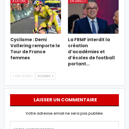
A LA UNE
EN DIRECT
Cyclisme : Demi
La FRMF interdit la
Vollering remporte le
création
Tour de France
d’académies et
femmes
d’écoles de football
portant…
PRÉCÉDENT
SUIVANT
LAISSER UN COMMENTAIRE
Votre adresse email ne sera pas publiée.