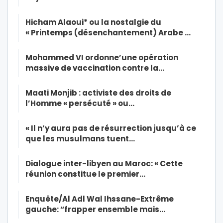
Hicham Alaoui* ou la nostalgie du
« Printemps (désenchantement) Arabe …
Mohammed VI ordonne’une opération
massive de vaccination contre la…
Maati Monjib : activiste des droits de
l’Homme « persécuté » ou…
« Il n’y aura pas de résurrection jusqu’à ce
que les musulmans tuent…
Dialogue inter-libyen au Maroc: « Cette
réunion constitue le premier…
Enquête/Al Adl Wal Ihssane-Extrême
gauche: “frapper ensemble mais…