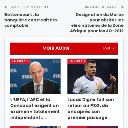
ARTICLE PRÉCÉDENT
ARTICLE SUIVANT
Bettencourt : la
Désignation du Maroc
banquière contredit l’ex-
pour abriter les
comptable
éliminatoires de la Zone
Afrique pour les JO-2012
VOIR AUSSI
Tout
EN DIRECT
EN DIRECT
L’UEFA, l’AFC et la
Lucas Digne fait son
Concacaf exigent un
retour au PSG, dix
examen « totalement
ans après son
indépendant »…
premier passage