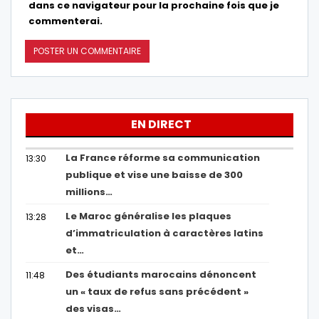
dans ce navigateur pour la prochaine fois que je
commenterai.
EN DIRECT
La France réforme sa communication
13:30
publique et vise une baisse de 300
millions…
Le Maroc généralise les plaques
13:28
d’immatriculation à caractères latins
et…
Des étudiants marocains dénoncent
11:48
un « taux de refus sans précédent »
des visas…