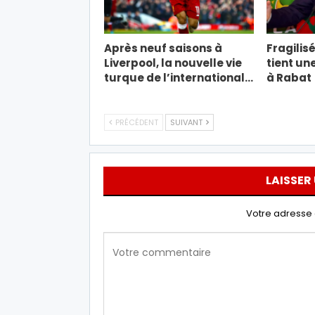
Après neuf saisons à
Fragilisé
Liverpool, la nouvelle vie
tient un
turque de l’international…
à Rabat
PRÉCÉDENT
SUIVANT
LAISSER
Votre adresse 