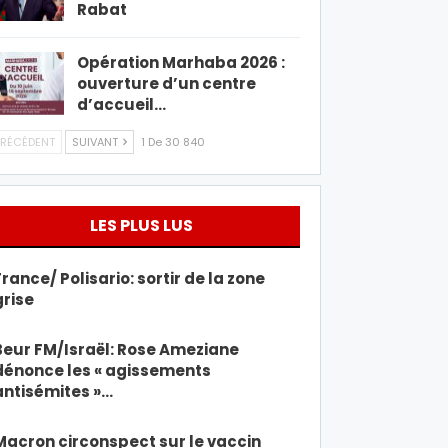
Rabat
Opération Marhaba 2026 :
ouverture d’un centre
d’accueil…
RÉCÉDENT
SUIVANT
1 De 30 840
LES PLUS LUS
France/ Polisario: sortir de la zone
grise
Beur FM/Israël: Rose Ameziane
dénonce les « agissements
antisémites »…
Macron circonspect sur le vaccin