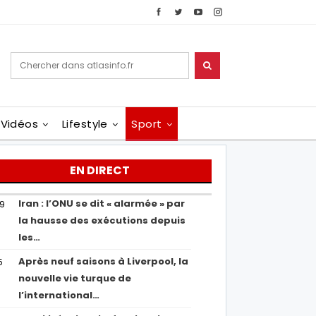
Vidéos
Lifestyle
Sport
EN DIRECT
Iran : l’ONU se dit « alarmée » par
29
la hausse des exécutions depuis
les…
Après neuf saisons à Liverpool, la
5
nouvelle vie turque de
l’international…