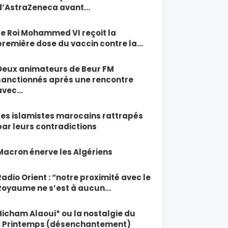
d’AstraZeneca avant…
Le Roi Mohammed VI reçoit la
première dose du vaccin contre la…
Deux animateurs de Beur FM
sanctionnés après une rencontre
avec…
Les islamistes marocains rattrapés
par leurs contradictions
Macron énerve les Algériens
Radio Orient : “notre proximité avec le
Royaume ne s’est à aucun…
Hicham Alaoui* ou la nostalgie du
« Printemps (désenchantement)