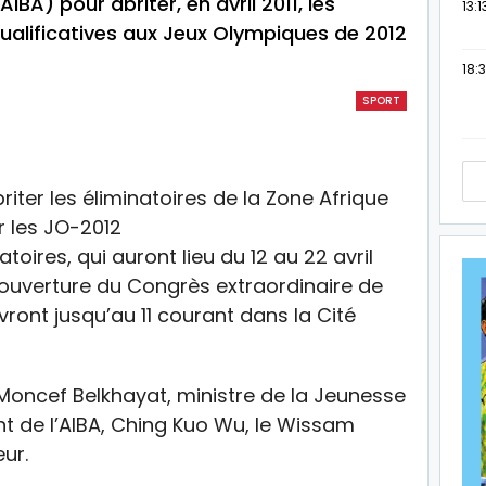
BA) pour abriter, en avril 2011, les
13:1
qualificatives aux Jeux Olympiques de 2012
18:3
SPORT
toires, qui auront lieu du 12 au 22 avril
l’ouverture du Congrès extraordinaire de
ivront jusqu’au 11 courant dans la Cité
 Moncef Belkhayat, ministre de la Jeunesse
nt de l’AIBA, Ching Kuo Wu, le Wissam
ur.