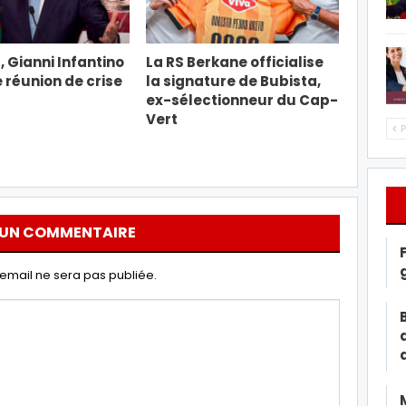
, Gianni Infantino
La RS Berkane officialise
e réunion de crise
la signature de Bubista,
ex-sélectionneur du Cap-
Vert
P
 UN COMMENTAIRE
email ne sera pas publiée.