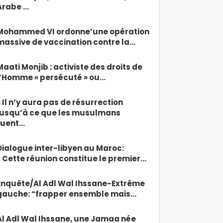
Arabe …
Mohammed VI ordonne’une opération
massive de vaccination contre la…
Maati Monjib : activiste des droits de
l’Homme « persécuté » ou…
« Il n’y aura pas de résurrection
jusqu’à ce que les musulmans
tuent…
Dialogue inter-libyen au Maroc:
« Cette réunion constitue le premier…
Enquête/Al Adl Wal Ihssane-Extrême
gauche: “frapper ensemble mais…
Al Adl Wal Ihssane, une Jamaa née