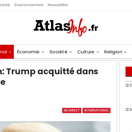
Santé
Environnement
Newsletter
onal
Économie
Société
Culture
Religion
on: Trump acquitté dans
ée
12:1
12:1
EN DIRECT
INTERNATIONAL