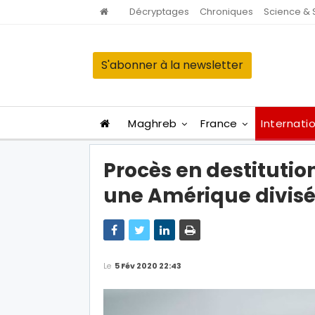
Décryptages
Chroniques
Science & 
S'abonner à la newsletter
Maghreb
France
Internati
Procès en destituti
une Amérique divis
Le
5 Fév 2020 22:43