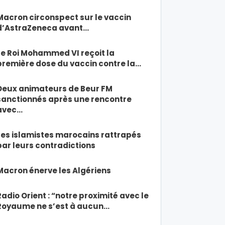
Macron circonspect sur le vaccin
d’AstraZeneca avant…
Le Roi Mohammed VI reçoit la
première dose du vaccin contre la…
Deux animateurs de Beur FM
sanctionnés après une rencontre
avec…
Les islamistes marocains rattrapés
par leurs contradictions
Macron énerve les Algériens
Radio Orient : “notre proximité avec le
Royaume ne s’est à aucun…