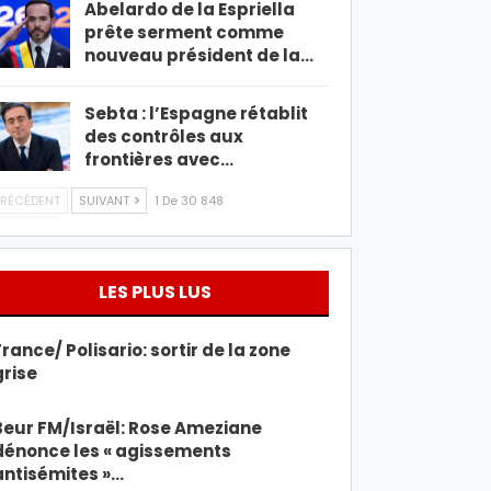
Abelardo de la Espriella
prête serment comme
nouveau président de la…
Sebta : l’Espagne rétablit
des contrôles aux
frontières avec…
RÉCÉDENT
SUIVANT
1 De 30 848
LES PLUS LUS
France/ Polisario: sortir de la zone
grise
Beur FM/Israël: Rose Ameziane
dénonce les « agissements
antisémites »…