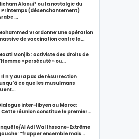
Hicham Alaoui* ou la nostalgie du
« Printemps (désenchantement)
Arabe …
Mohammed VI ordonne’une opération
massive de vaccination contre la…
Maati Monjib : activiste des droits de
l’Homme « persécuté » ou…
« Il n’y aura pas de résurrection
jusqu’à ce que les musulmans
tuent…
Dialogue inter-libyen au Maroc:
« Cette réunion constitue le premier…
Enquête/Al Adl Wal Ihssane-Extrême
gauche: “frapper ensemble mais…