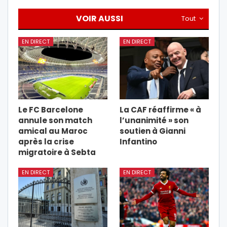
VOIR AUSSI
Tout
EN DIRECT
EN DIRECT
Le FC Barcelone
La CAF réaffirme « à
annule son match
l’unanimité » son
amical au Maroc
soutien à Gianni
après la crise
Infantino
migratoire à Sebta
EN DIRECT
EN DIRECT