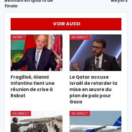
Bennani en quarts de
Meyers
finale
VOIR AUSSI
SPORT
EN DIRECT
Fragilisé, Gianni
Le Qatar accuse
Infantino tient une
Israël de retarder la
réunion de crise à
mise en œuvre du
Rabat
plan de paix pour
Gaza
EN DIRECT
EN DIRECT