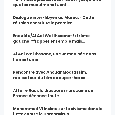
que les musulmans tuent…
Dialogue inter-libyen au Maroc: « Cette
réunion constitue le premier…
Enquête/Al Adl Wal Ihssane-Extrême
gauche: “frapper ensemble mais…
Al Adl Wal Ihssane, une Jamaa née dans
l’amertume
Rencontre avec Anouar Moatassim,
réalisateur du film de super-héros…
Affaire Radi: la diaspora marocaine de
France dénonce toute…
Mohammed VI insiste sur le civisme dans la
lutte contre le Coronavirus