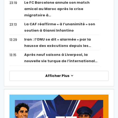
Le FC Barcelone annule son match
23:19
amical au Maroc après la crise
migratoire à…
La CAF réaffirme « à l’unanimité » son
23:13
soutien à Gianni Infantino
Iran : l’ONU se dit « alarmée » par la
13:29
hausse des exécutions depuis les…
Après neuf saisons à Liverpool, la
13:15
nouvelle vie turque de l’international…
Afficher Plus