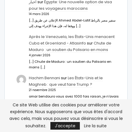
اخبار
sur
Égypte: Une nouvelle option de visa
pour les voyageurs marocains
14 mars 2026
[…] الإعلان عن طريق Ahmed Abdel-Latifسفير مصر بالرباط.
ووفقا له، فإن هذا الإجراء يهدف إلى […]
Après le Venezuela, les États-Unis menacent
Cuba et Groenland - Atlasinfo
sur
Chute de
Maduro : un soutien du Polisario en moins
4 janvier 2026
[…] Chute de Maduro : un soutien du Polisario en
moins […]
Hachim Bennani
sur
Les États-Unis et le
Maghreb : que veut faire Trump ?
21 novembre 2025
omar bendouro vous avez 1000 fois raison, je n'avais
jamais vu les choses de cette manière et je vous fait…
Ce site Web utilise des cookies pour améliorer votre
expérience. Nous supposerons que vous êtes d'accord
avec cela, mais vous pouvez vous désinscrire si vous le
souhaitez.
J'accepte
Lire la suite