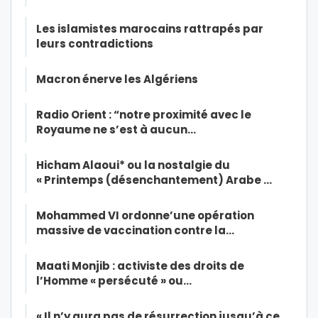
Les islamistes marocains rattrapés par
leurs contradictions
Macron énerve les Algériens
Radio Orient : “notre proximité avec le
Royaume ne s’est à aucun…
Hicham Alaoui* ou la nostalgie du
« Printemps (désenchantement) Arabe …
Mohammed VI ordonne’une opération
massive de vaccination contre la…
Maati Monjib : activiste des droits de
l’Homme « persécuté » ou…
« Il n’y aura pas de résurrection jusqu’à ce