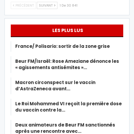
PRÉCÉDENT
SUIVANT
1 De 30 841
LES PLUS LUS
France/ Polisario: sortir de la zone grise
Beur FM/Israël: Rose Ameziane dénonce les
« agissements antisémites »…
Macron circonspect sur le vaccin
d’AstraZeneca avant…
Le Roi Mohammed VI reçoit la première dose
du vaccin contre la…
Deux animateurs de Beur FM sanctionnés
après une rencontre avec…