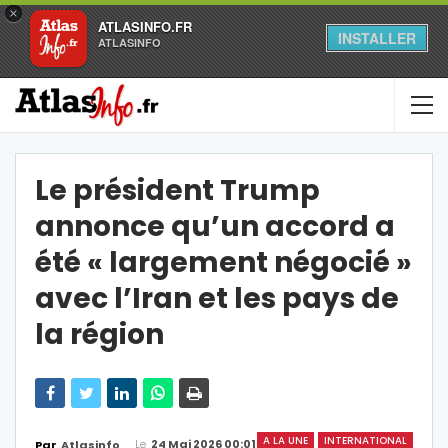
×
ATLASINFO.FR
INSTALLER
ATLASINFO
Le président Trump
annonce qu’un accord a
été « largement négocié »
avec l’Iran et les pays de
la région
A LA UNE
INTERNATIONAL
Le
24 Mai 2026 00:01
Par
Atlasinfo