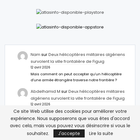
Nam
sur
Deux hélicoptères militaires algériens
survolent la ville frontalière de Figuig
12 avril 2026
Mais comment on peut accepter qu’un hélicoptère
d’une armée étrangère traverse notre frontière ?
Abdelhamid M
sur
Deux hélicoptères militaires
algériens survolent la ville frontalière de Figuig
12 avril 2026
Ce site Web utilise des cookies pour améliorer votre
Il faut installer des anti missiles à Figuig c
inacceptable
expérience. Nous supposerons que vous êtes d'accord
avec cela, mais vous pouvez vous désinscrire si vous le
مصر تمنح تأشيرة مدتها خمس سنوات للمغاربة – نبض
souhaitez.
J'accepte
Lire la suite
اخبار
sur
Égypte: Une nouvelle option de visa