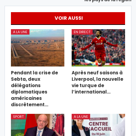
VOIR AUSSI
A LA UNE
EN DIRECT
Pendant la crise de
Après neuf saisons à
Sebta, deux
Liverpool, la nouvelle
délégations
vie turque de
diplomatiques
l’international…
américaines
discrètement…
SPORT
A LA UNE