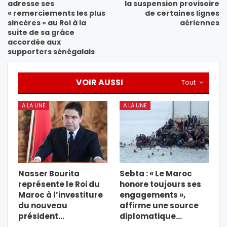
adresse ses
la suspension provisoire
« remerciements les plus
de certaines lignes
sincères » au Roi à la
aériennes
suite de sa grâce
accordée aux
supporters sénégalais
VOIR AUSSI
Tout
A LA UNE
A LA UNE
Nasser Bourita
Sebta : « Le Maroc
représente le Roi du
honore toujours ses
Maroc à l’investiture
engagements »,
du nouveau
affirme une source
président…
diplomatique…