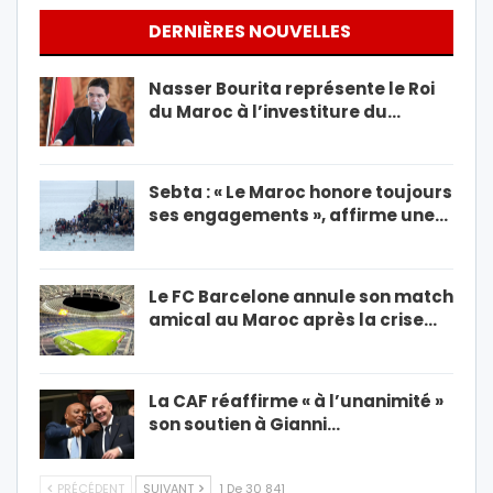
DERNIÈRES NOUVELLES
Nasser Bourita représente le Roi
du Maroc à l’investiture du…
Sebta : « Le Maroc honore toujours
ses engagements », affirme une…
Le FC Barcelone annule son match
amical au Maroc après la crise…
La CAF réaffirme « à l’unanimité »
son soutien à Gianni…
PRÉCÉDENT
SUIVANT
1 De 30 841