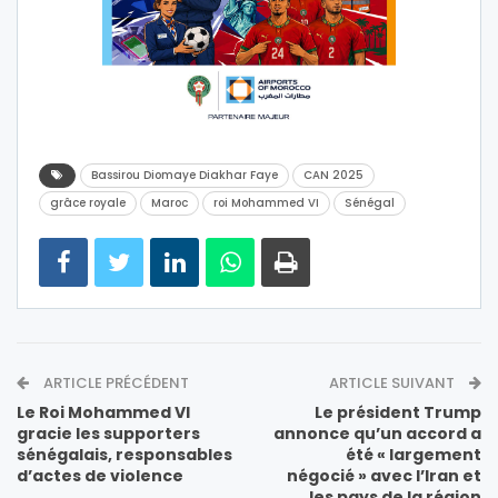
Bassirou Diomaye Diakhar Faye
CAN 2025
grâce royale
Maroc
roi Mohammed VI
Sénégal
ARTICLE PRÉCÉDENT
ARTICLE SUIVANT
Le Roi Mohammed VI
Le président Trump
gracie les supporters
annonce qu’un accord a
sénégalais, responsables
été « largement
d’actes de violence
négocié » avec l’Iran et
les pays de la région