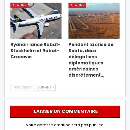
A LA UNE
A LA UNE
Ryanair lance Rabat-
Pendant la crise de
Stockholm et Rabat-
Sebta, deux
Cracovie
délégations
diplomatiques
américaines
discrètement…
PRÉCÉDENT
SUIVANT
LAISSER UN COMMENTAIRE
Votre adresse email ne sera pas publiée.