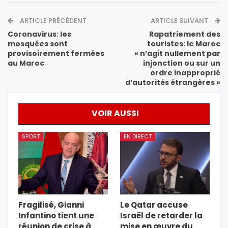
ARTICLE PRÉCÉDENT
ARTICLE SUIVANT
Coronavirus: les
Rapatriement des
mosquées sont
touristes: le Maroc
provisoirement fermées
« n’agit nullement par
au Maroc
injonction ou sur un
ordre inapproprié
d’autorités étrangères »
VOIR AUSSI
SPORT
EN DIRECT
Fragilisé, Gianni
Le Qatar accuse
Infantino tient une
Israël de retarder la
réunion de crise à
mise en œuvre du