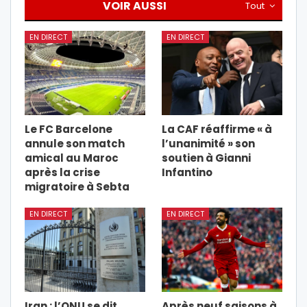
VOIR AUSSI
Tout
EN DIRECT
EN DIRECT
Le FC Barcelone
La CAF réaffirme « à
annule son match
l’unanimité » son
amical au Maroc
soutien à Gianni
après la crise
Infantino
migratoire à Sebta
EN DIRECT
EN DIRECT
Iran : l’ONU se dit
Après neuf saisons à