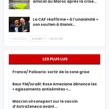
amical au Maroc après la crise…
La CAF réaffirme « à l’unanimité »
son soutien à Gianni…
PRÉCÉDENT
SUIVANT
1 De 30 841
LES PLUS LUS
France/ Polisario: sortir de la zone grise
Beur FM/Israël: Rose Ameziane dénonce les
« agissements antisémites »…
Macron circonspect sur le vaccin
d’AstraZeneca avant…