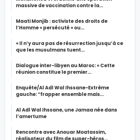
massive de vaccination contre la…
Maati Monjib : activiste des droits de
l’Homme « persécuté » ou…
« Il n’y aura pas de résurrection jusqu’à ce
que les musulmans tuent…
Dialogue inter-libyen au Maroc: « Cette
réunion constitue le premier…
Enquête/Al Adl Wal Ihssane-Extrême
gauche: “frapper ensemble mais…
Al Adl Wal Ihssane, une Jamaa née dans
l’amertume
Rencontre avec Anouar Moatassim,
réalisateur du film de super-héros…