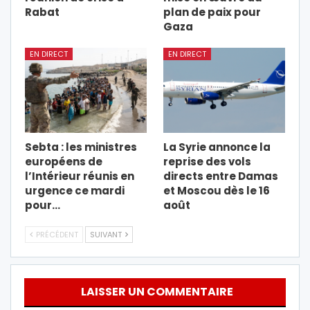
Rabat
plan de paix pour
Gaza
EN DIRECT
EN DIRECT
Sebta : les ministres
La Syrie annonce la
européens de
reprise des vols
l’Intérieur réunis en
directs entre Damas
urgence ce mardi
et Moscou dès le 16
pour…
août
PRÉCÉDENT
SUIVANT
LAISSER UN COMMENTAIRE