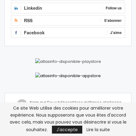
Linkedin
Follow us
RSS
S'abonner
Facebook
J'aime
Nam
sur
Deux hélicoptères militaires algériens
Ce site Web utilise des cookies pour améliorer votre
survolent la ville frontalière de Figuig
expérience. Nous supposerons que vous êtes d'accord
12 avril 2026
avec cela, mais vous pouvez vous désinscrire si vous le
Mais comment on peut accepter qu’un hélicoptère
d’une armée étrangère traverse notre frontière ?
souhaitez.
J'accepte
Lire la suite