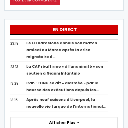
EN DIRECT
Le FC Barcelone annule son match
23:19
amical au Maroc après la crise
migratoire à…
La CAF réaffirme « à l’unanimité » son
23:13
soutien à Gianni Infantino
Iran : l’ONU se dit « alarmée » par la
13:29
hausse des exécutions depuis les…
Après neuf saisons à Liverpool, la
13:15
nouvelle vie turque de l’international…
Afficher Plus