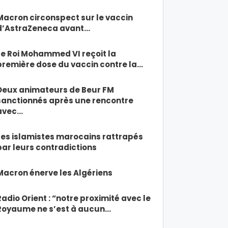
Macron circonspect sur le vaccin
d’AstraZeneca avant…
Le Roi Mohammed VI reçoit la
première dose du vaccin contre la…
Deux animateurs de Beur FM
sanctionnés après une rencontre
avec…
Les islamistes marocains rattrapés
par leurs contradictions
Macron énerve les Algériens
Radio Orient : “notre proximité avec le
Royaume ne s’est à aucun…