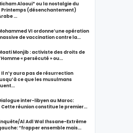
Hicham Alaoui* ou la nostalgie du
« Printemps (désenchantement)
Arabe …
Mohammed VI ordonne’une opération
massive de vaccination contre la…
Maati Monjib : activiste des droits de
l’Homme « persécuté » ou…
« Il n’y aura pas de résurrection
jusqu’à ce que les musulmans
tuent…
Dialogue inter-libyen au Maroc:
« Cette réunion constitue le premier…
Enquête/Al Adl Wal Ihssane-Extrême
gauche: “frapper ensemble mais…