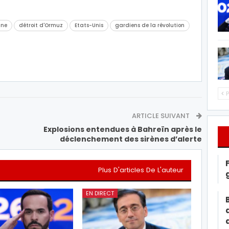
nne
détroit d'Ormuz
Etats-Unis
gardiens de la révolution
P
ARTICLE SUIVANT
Explosions entendues à Bahreïn après le
déclenchement des sirènes d’alerte
Plus D'articles De L'auteur
EN DIRECT