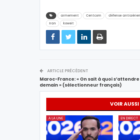
armement
Centcom
défense antiaérie
Iran
koweit
ARTICLE PRÉCÉDENT
Maroc-France: « On sait à quoi s’attendre
demain » (sélectionneur français)
VOIR AUSSI
A LA UNE
EN DIRECT