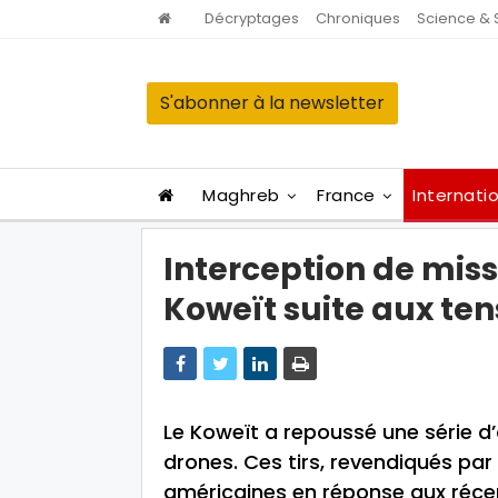
Décryptages
Chroniques
Science & 
S'abonner à la newsletter
Maghreb
France
Internati
Interception de miss
Koweït suite aux te
Le Koweït a repoussé une série d’
drones. Ces tirs, revendiqués par l
américaines en réponse aux réce