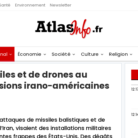
Santé
Environnement
Newsletter
onal
Économie
Société
Culture
Religion
iles et de drones au
nsions irano-américaines
12:1
12:1
attaques de missiles balistiques et de
’Iran, visaient des installations militaires
ntes frappes des États-Unis. Des dégâts