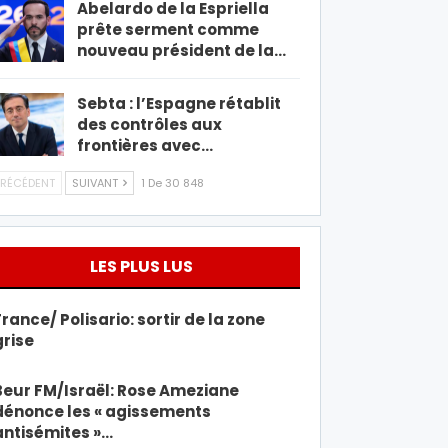
Abelardo de la Espriella
prête serment comme
nouveau président de la…
Sebta : l’Espagne rétablit
des contrôles aux
frontières avec…
RÉCÉDENT
SUIVANT
1 De 30 848
LES PLUS LUS
France/ Polisario: sortir de la zone
grise
Beur FM/Israël: Rose Ameziane
dénonce les « agissements
antisémites »…