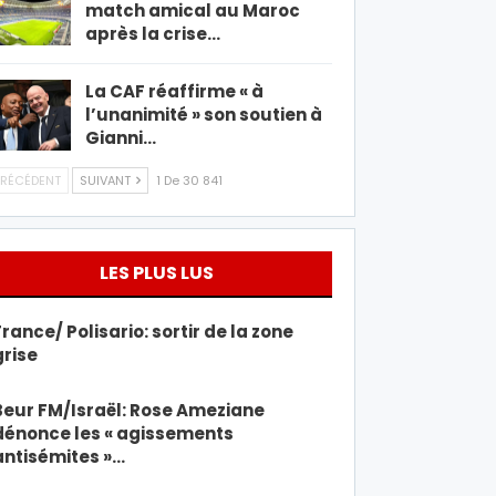
match amical au Maroc
après la crise…
La CAF réaffirme « à
l’unanimité » son soutien à
Gianni…
RÉCÉDENT
SUIVANT
1 De 30 841
LES PLUS LUS
France/ Polisario: sortir de la zone
grise
Beur FM/Israël: Rose Ameziane
dénonce les « agissements
antisémites »…