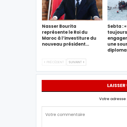
Nasser Bourita
Sebta : 
représente le Roi du
toujours
Maroc à l’investiture du
engagem
nouveau président…
une sou
diploma
PRÉCÉDENT
SUIVANT
LAISSER
Votre adresse 