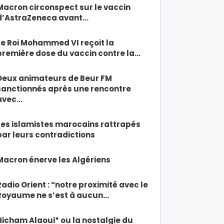
Macron circonspect sur le vaccin
d’AstraZeneca avant…
Le Roi Mohammed VI reçoit la
première dose du vaccin contre la…
Deux animateurs de Beur FM
sanctionnés après une rencontre
avec…
Les islamistes marocains rattrapés
par leurs contradictions
Macron énerve les Algériens
Radio Orient : “notre proximité avec le
Royaume ne s’est à aucun…
Hicham Alaoui* ou la nostalgie du