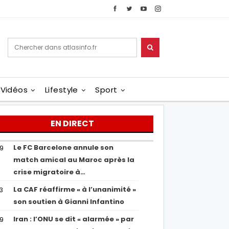
Vidéos
Lifestyle
Sport
EN DIRECT
Le FC Barcelone annule son
19
match amical au Maroc après la
crise migratoire à…
La CAF réaffirme « à l’unanimité »
13
son soutien à Gianni Infantino
Iran : l’ONU se dit « alarmée » par
29