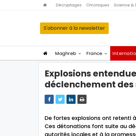
Décryptages
Chroniques
Science & 
S'abonner à la newsletter
Maghreb
France
Internati
Explosions entendue
déclenchement des s
De fortes explosions ont retenti à
Ces détonations font suite au dé
autorités locales et à la promess