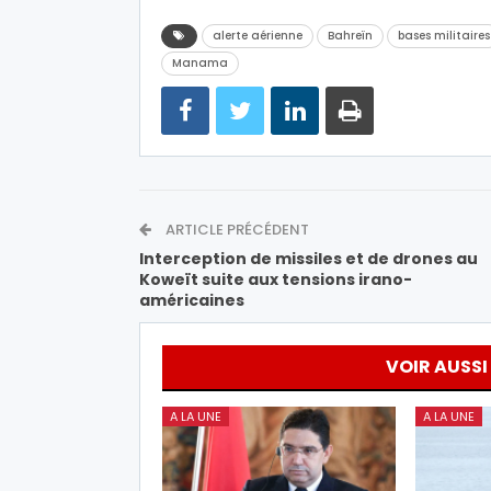
alerte aérienne
Bahreïn
bases militaires
Manama
ARTICLE PRÉCÉDENT
Interception de missiles et de drones au
Koweït suite aux tensions irano-
américaines
VOIR AUSSI
A LA UNE
A LA UNE