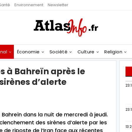
Santé
Environnement
Newsletter
onal
Économie
Société
Culture
Religion
s à Bahreïn après le
irènes d’alerte
23:
23:
 Bahreïn dans la nuit de mercredi à jeudi.
clenchement des sirènes d’alerte par les
13:
e de riposte de l’Iran face aux récentes