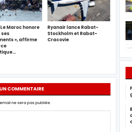
« Le Maroc honore
Ryanair lance Rabat-
 ses
Stockholm et Rabat-
ents », affirme
Cracovie
rce
P
tique…
 UN COMMENTAIRE
email ne sera pas publiée.