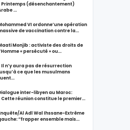
« Printemps (désenchantement)
Arabe …
Mohammed VI ordonne’une opération
massive de vaccination contre la…
Maati Monjib : activiste des droits de
l’Homme « persécuté » ou…
« Il n’y aura pas de résurrection
jusqu’à ce que les musulmans
tuent…
Dialogue inter-libyen au Maroc:
« Cette réunion constitue le premier…
Enquête/Al Adl Wal Ihssane-Extrême
gauche: “frapper ensemble mais…