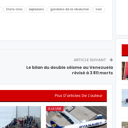
Etats-Unis
explosions
gardiens de la révolution
Iran
ARTICLE SUIVANT
Le bilan du double séisme au Venezuela
révisé à 3 811 morts
Plus D'articles De L'auteur
A LA UNE