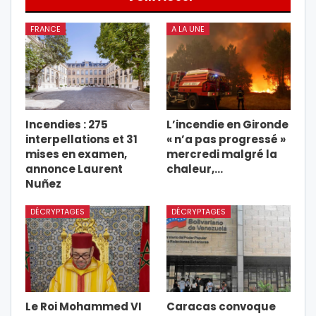
FRANCE
A LA UNE
Incendies : 275
L’incendie en Gironde
interpellations et 31
« n’a pas progressé »
mises en examen,
mercredi malgré la
annonce Laurent
chaleur,…
Nuñez
DÉCRYPTAGES
DÉCRYPTAGES
Le Roi Mohammed VI
Caracas convoque