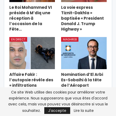
Le Roi Mohammed VI
La voie express
préside à M’diq une
Tiznit-Dakhla »
réception à
baptisée « President
l’occasion de la
Donald J. Trump
Fête…
Highway »
EN DIRECT
MAGHREB
Affaire Fakir :
Nomination d’El Arbi
l’autopsie révèle des
Es-Sobaihi à la tête
« infiltrations
de l’Aéroport
hémorragiques au
Mohammed V de…
Ce site Web utilise des cookies pour améliorer votre
dos »,…
expérience. Nous supposerons que vous êtes d'accord
avec cela, mais vous pouvez vous désinscrire si vous le
PRÉCÉDENT
SUIVANT
souhaitez.
J'accepte
Lire la suite