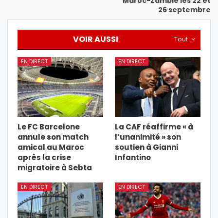
Maroc-Zambie les 22 et
26 septembre
VOIR AUSSI
Tout
EN DIRECT
EN DIRECT
Le FC Barcelone
La CAF réaffirme « à
annule son match
l’unanimité » son
amical au Maroc
soutien à Gianni
après la crise
Infantino
migratoire à Sebta
EN DIRECT
EN DIRECT