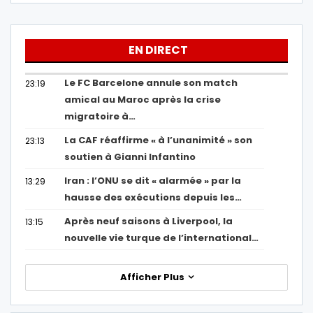
EN DIRECT
Le FC Barcelone annule son match
23:19
amical au Maroc après la crise
migratoire à…
La CAF réaffirme « à l’unanimité » son
23:13
soutien à Gianni Infantino
Iran : l’ONU se dit « alarmée » par la
13:29
hausse des exécutions depuis les…
Après neuf saisons à Liverpool, la
13:15
nouvelle vie turque de l’international…
Afficher Plus