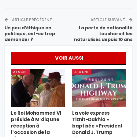
ARTICLE PRÉCÉDENT
ARTICLE SUIVANT
Un peu d’éthique en
La perte de nationalité
politique, est-ce trop
toucherait les
demander ?
naturalisés depuis 10 ans
VOIR AUSSI
A LA UNE
A LA UNE
Le Roi Mohammed VI
La voie express
préside à M’diq une
Tiznit-Dakhla »
réception à
baptisée « President
l’occasion de la
Donald J. Trump