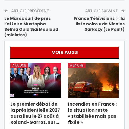
ARTICLE PRÉCÉDENT
ARTICLE SUIVANT
Le Maroc suit de près
France Télévisions : « la
l’affaire Mustapha
liste noire » de Nicolas
Selma Ould Sidi Mouloud
Sarkozy (Le Point)
(ministre)
VOIR AUSSI
A LA UNE
A LA UNE
Le premier débat de
Incendies en France :
la présidentielle 2027
la situation reste
aura lieu le 27 août à
« stabilisée mais pas
Roland-Garros, sur…
fixée »