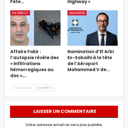
Fête…
Highway »
EN DIRECT
MAGHREB
Affaire Fakir :
Nomination d’El Arbi
l’autopsie révèle des
Es-Sobaihi à la tête
« infiltrations
de l’Aéroport
hémorragiques au
Mohammed V de…
dos »,…
PRÉCÉDENT
SUIVANT
LAISSER UN COMMENTAIRE
Votre adresse email ne sera pas publiée.