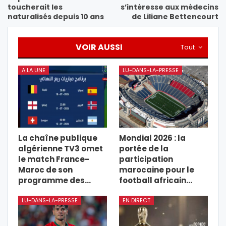
toucherait les
s’intéresse aux médecins
naturalisés depuis 10 ans
de Liliane Bettencourt
VOIR AUSSI
Tout
A LA UNE
LU-DANS-LA-PRESSE
La chaîne publique
Mondial 2026 : la
algérienne TV3 omet
portée de la
le match France-
participation
Maroc de son
marocaine pour le
programme des…
football africain…
LU-DANS-LA-PRESSE
EN DIRECT