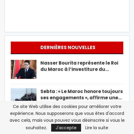
DERNIÈRES NOUVELLES
Nasser Bourita représente le Roi
du Maroc à l’investiture du…
Sebta : « Le Maroc honore toujours
ses engagements », affirme une…
Ce site Web utilise des cookies pour améliorer votre
expérience. Nous supposerons que vous êtes d'accord
Le FC Barcelone annule son match
avec cela, mais vous pouvez vous désinscrire si vous le
amical au Maroc après la crise…
souhaitez.
J'accepte
Lire la suite