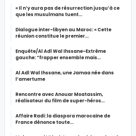
« Il n’y aura pas de résurrection jusqu’à ce
que les musulmans tuent…
Dialogue inter-libyen au Maroc: « Cette
réunion constitue le premier…
Enquête/Al Adl Wal Ihssane-Extrême
gauche: “frapper ensemble mais…
Al Adl Wal Ihssane, une Jamaa née dans
l’amertume
Rencontre avec Anouar Moatassim,
réalisateur du film de super-héros…
Affaire Radi: la diaspora marocaine de
France dénonce toute…