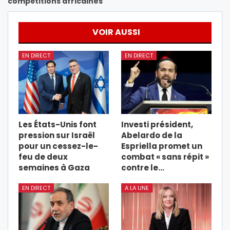
compétitions africaines
VOIR AUSSI
EN DIRECT
EN DIRECT
Les États-Unis font
Investi président,
pression sur Israël
Abelardo de la
pour un cessez-le-
Espriella promet un
feu de deux
combat « sans répit »
semaines à Gaza
contre le…
EN DIRECT
A LA UNE