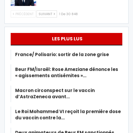
PRÉCÉDENT
SUIVANT
1 De 30 848
LES PLUS LUS
France/ Polisario: sortir de la zone grise
Beur FM/Israël: Rose Ameziane dénonce les
« agissements antisémites »…
Macron circonspect sur le vaccin
d’AstraZeneca avant…
Le Roi Mohammed VI reçoit la première dose
du vaccin contre la…
Deux animateurs de Beur FM sanctionnés