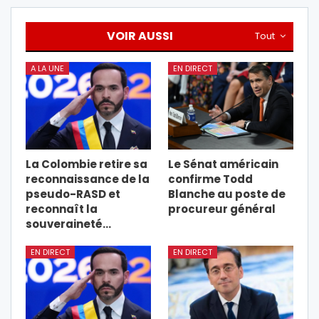
VOIR AUSSI
Tout
A LA UNE
EN DIRECT
La Colombie retire sa
Le Sénat américain
reconnaissance de la
confirme Todd
pseudo-RASD et
Blanche au poste de
reconnaît la
procureur général
souveraineté…
EN DIRECT
EN DIRECT