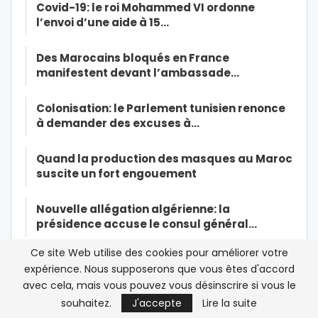
Covid-19: le roi Mohammed VI ordonne
l’envoi d’une aide à 15…
Des Marocains bloqués en France
manifestent devant l’ambassade…
Colonisation: le Parlement tunisien renonce
à demander des excuses à…
Quand la production des masques au Maroc
suscite un fort engouement
Nouvelle allégation algérienne: la
présidence accuse le consul général…
Ce site Web utilise des cookies pour améliorer votre
La décision de la Cour suprême sur les
expérience. Nous supposerons que vous êtes d'accord
drapeaux non officiels…
avec cela, mais vous pouvez vous désinscrire si vous le
souhaitez.
J'accepte
Lire la suite
Le président algérien Tebboune s’offre une