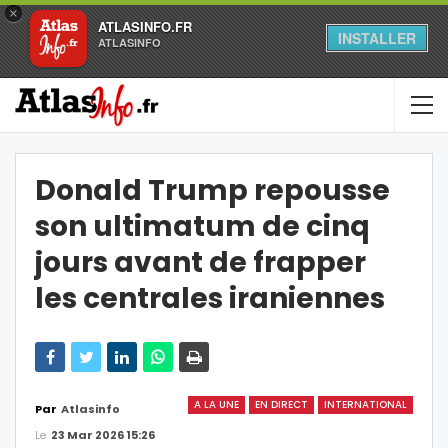
×
ATLASINFO.FR
INSTALLER
ATLASINFO
Donald Trump repousse
son ultimatum de cinq
jours avant de frapper
les centrales iraniennes
A LA UNE
EN DIRECT
INTERNATIONAL
Par
Atlasinfo
Le
23 Mar 2026 15:26