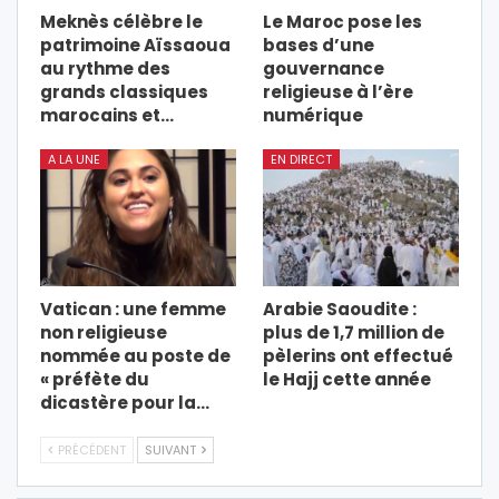
Meknès célèbre le
Le Maroc pose les
patrimoine Aïssaoua
bases d’une
au rythme des
gouvernance
grands classiques
religieuse à l’ère
marocains et…
numérique
A LA UNE
EN DIRECT
Vatican : une femme
Arabie Saoudite :
non religieuse
plus de 1,7 million de
nommée au poste de
pèlerins ont effectué
« préfète du
le Hajj cette année
dicastère pour la…
PRÉCÉDENT
SUIVANT