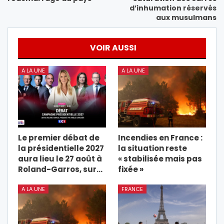
d’inhumation réservés
aux musulmans
VOIR AUSSI
A LA UNE
A LA UNE
Le premier débat de
Incendies en France :
la présidentielle 2027
la situation reste
aura lieu le 27 août à
« stabilisée mais pas
Roland-Garros, sur…
fixée »
A LA UNE
FRANCE