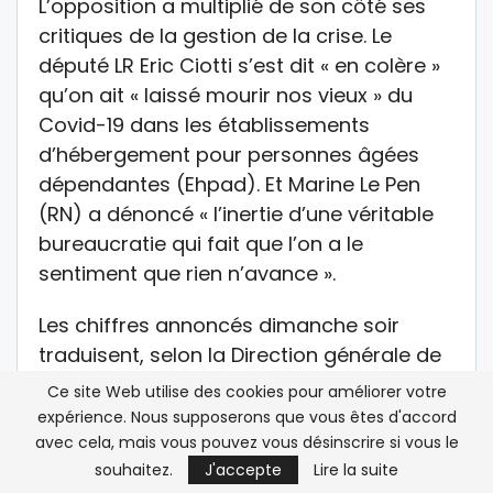
L’opposition a multiplié de son côté ses
critiques de la gestion de la crise. Le
député LR Eric Ciotti s’est dit « en colère »
qu’on ait « laissé mourir nos vieux » du
Covid-19 dans les établissements
d’hébergement pour personnes âgées
dépendantes (Ehpad). Et Marine Le Pen
(RN) a dénoncé « l’inertie d’une véritable
bureaucratie qui fait que l’on a le
sentiment que rien n’avance ».
Les chiffres annoncés dimanche soir
traduisent, selon la Direction générale de
la Santé, « l’amorce d’un très haut
Ce site Web utilise des cookies pour améliorer votre
plateau ».
expérience. Nous supposerons que vous êtes d'accord
avec cela, mais vous pouvez vous désinscrire si vous le
« L’épidémie se poursuit dans notre pays
souhaitez.
J'accepte
Lire la suite