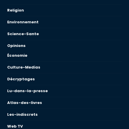
Religion
Environnement
Science-Sante
Opinions
Économie
Culture-Medias
Décryptages
Lu-dans-la-presse
Atlas-des-livres
Les-indiscrets
Web TV