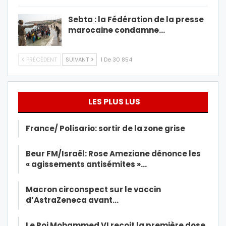
Sebta : la Fédération de la presse
marocaine condamne…
PRÉCÉDENT
SUIVANT
1 De 30 854
LES PLUS LUS
France/ Polisario: sortir de la zone grise
Beur FM/Israël: Rose Ameziane dénonce les
« agissements antisémites »…
Macron circonspect sur le vaccin
d’AstraZeneca avant…
Le Roi Mohammed VI reçoit la première dose