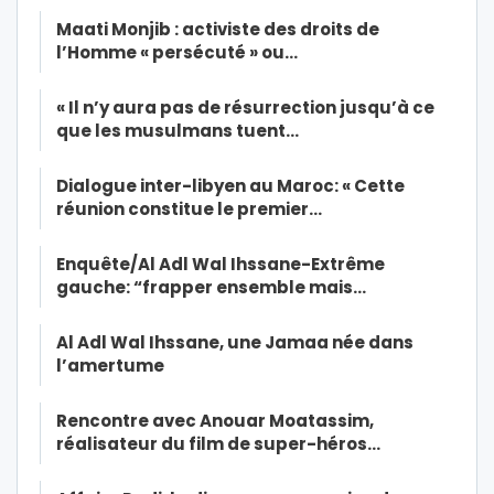
Maati Monjib : activiste des droits de
l’Homme « persécuté » ou…
« Il n’y aura pas de résurrection jusqu’à ce
que les musulmans tuent…
Dialogue inter-libyen au Maroc: « Cette
réunion constitue le premier…
Enquête/Al Adl Wal Ihssane-Extrême
gauche: “frapper ensemble mais…
Al Adl Wal Ihssane, une Jamaa née dans
l’amertume
Rencontre avec Anouar Moatassim,
réalisateur du film de super-héros…