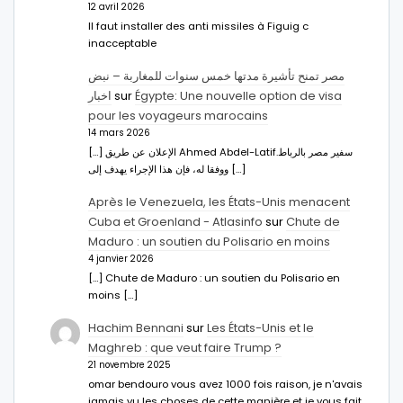
12 avril 2026
Il faut installer des anti missiles à Figuig c
inacceptable
مصر تمنح تأشيرة مدتها خمس سنوات للمغاربة – نبض
اخبار
sur
Égypte: Une nouvelle option de visa
pour les voyageurs marocains
14 mars 2026
[…] الإعلان عن طريق Ahmed Abdel-Latifسفير مصر بالرباط.
ووفقا له، فإن هذا الإجراء يهدف إلى […]
Après le Venezuela, les États-Unis menacent
Cuba et Groenland - Atlasinfo
sur
Chute de
Maduro : un soutien du Polisario en moins
4 janvier 2026
[…] Chute de Maduro : un soutien du Polisario en
moins […]
Hachim Bennani
sur
Les États-Unis et le
Maghreb : que veut faire Trump ?
21 novembre 2025
omar bendouro vous avez 1000 fois raison, je n'avais
jamais vu les choses de cette manière et je vous fait…