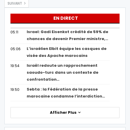
SUIVANT
EN DIRECT
Israel: Gadi Eisenkot crédité de 59% de
05:11
chances de devenir Premier ministre,…
L’israélien Elbit équipe les casques de
05:06
visée des Apache marocains
Israël redoute un rapprochement
19:54
saoudo-turc dans un contexte de
confrontation…
Sebta : la Fédération de la presse
19:50
marocaine condamne l’interdiction…
Afficher Plus