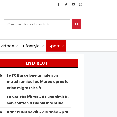
Vidéos
Lifestyle
Sport
EN DIRECT
Le FC Barcelone annule son
19
match amical au Maroc après la
crise migratoire à…
La CAF réaffirme « à l’unanimité »
13
son soutien à Gianni Infantino
Iran : l’ONU se dit « alarmée » par
29