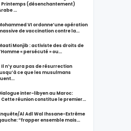
« Printemps (désenchantement)
Arabe …
Mohammed VI ordonne’une opération
massive de vaccination contre la…
Maati Monjib : activiste des droits de
l’Homme « persécuté » ou…
« Il n’y aura pas de résurrection
jusqu’à ce que les musulmans
tuent…
Dialogue inter-libyen au Maroc:
« Cette réunion constitue le premier…
Enquête/Al Adl Wal Ihssane-Extrême
gauche: “frapper ensemble mais…