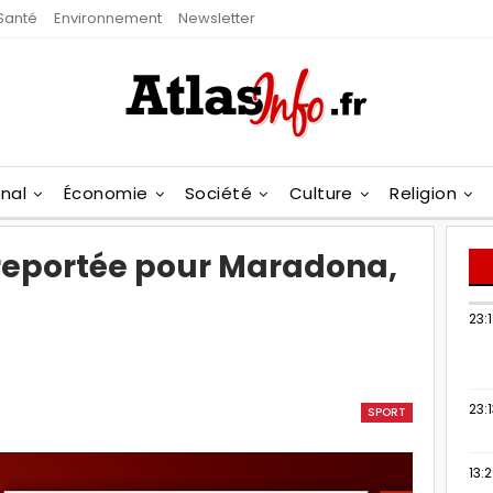
Santé
Environnement
Newsletter
onal
Économie
Société
Culture
Religion
 reportée pour Maradona,
23:
23:
SPORT
13: