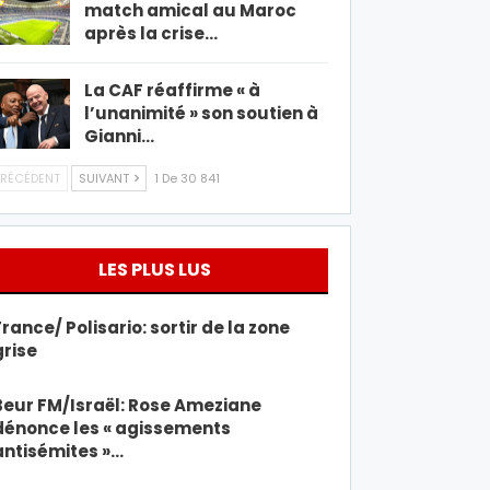
match amical au Maroc
après la crise…
La CAF réaffirme « à
l’unanimité » son soutien à
Gianni…
RÉCÉDENT
SUIVANT
1 De 30 841
LES PLUS LUS
France/ Polisario: sortir de la zone
grise
Beur FM/Israël: Rose Ameziane
dénonce les « agissements
antisémites »…