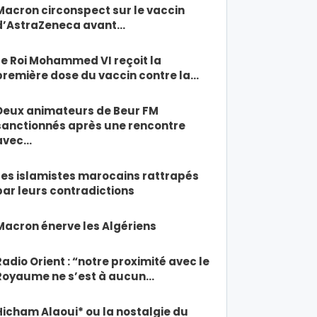
Macron circonspect sur le vaccin
d’AstraZeneca avant…
Le Roi Mohammed VI reçoit la
première dose du vaccin contre la…
Deux animateurs de Beur FM
sanctionnés après une rencontre
avec…
Les islamistes marocains rattrapés
par leurs contradictions
Macron énerve les Algériens
Radio Orient : “notre proximité avec le
Royaume ne s’est à aucun…
Hicham Alaoui* ou la nostalgie du