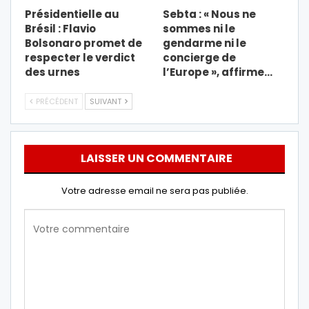
Présidentielle au
Sebta : « Nous ne
Brésil : Flavio
sommes ni le
Bolsonaro promet de
gendarme ni le
respecter le verdict
concierge de
des urnes
l’Europe », affirme…
PRÉCÉDENT
SUIVANT
LAISSER UN COMMENTAIRE
Votre adresse email ne sera pas publiée.