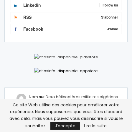
Linkedin
Follow us
RSS
S'abonner
Facebook
J'aime
Nam
sur
Deux hélicoptères militaires algériens
survolent la ville frontalière de Figuig
Ce site Web utilise des cookies pour améliorer votre
12 avril 2026
expérience. Nous supposerons que vous êtes d'accord
Mais comment on peut accepter qu’un hélicoptère
avec cela, mais vous pouvez vous désinscrire si vous le
d’une armée étrangère traverse notre frontière ?
souhaitez.
J'accepte
Lire la suite
Abdelhamid M
sur
Deux hélicoptères militaires