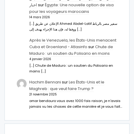
اخبار
sur
Égypte: Une nouvelle option de visa
pour les voyageurs marocains
14 mars 2026
[…] الإعلان عن طريق Ahmed Abdel-Latifسفير مصر بالرباط.
ووفقا له، فإن هذا الإجراء يهدف إلى […]
Après le Venezuela, les États-Unis menacent
Cuba et Groenland - Atlasinfo
sur
Chute de
Maduro : un soutien du Polisario en moins
4 janvier 2026
[…] Chute de Maduro : un soutien du Polisario en
moins […]
Hachim Bennani
sur
Les États-Unis et le
Maghreb : que veut faire Trump ?
21 novembre 2025
omar bendouro vous avez 1000 fois raison, je n'avais
jamais vu les choses de cette manière et je vous fait…