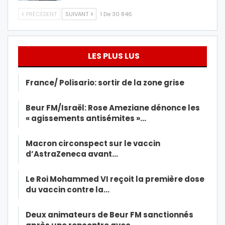
PRÉCÉDENT
SUIVANT
1 De 30 846
LES PLUS LUS
France/ Polisario: sortir de la zone grise
Beur FM/Israël: Rose Ameziane dénonce les
« agissements antisémites »…
Macron circonspect sur le vaccin
d’AstraZeneca avant…
Le Roi Mohammed VI reçoit la première dose
du vaccin contre la…
Deux animateurs de Beur FM sanctionnés