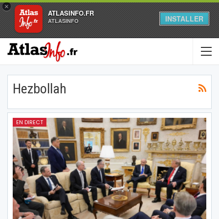
×
ATLASINFO.FR
INSTALLER
ATLASINFO
Hezbollah
EN DIRECT