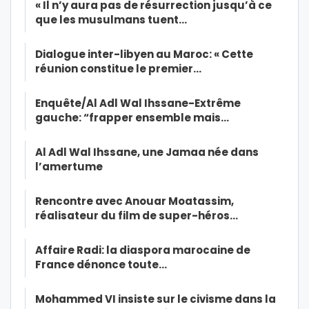
« Il n’y aura pas de résurrection jusqu’à ce
que les musulmans tuent…
Dialogue inter-libyen au Maroc: « Cette
réunion constitue le premier…
Enquête/Al Adl Wal Ihssane-Extrême
gauche: “frapper ensemble mais…
Al Adl Wal Ihssane, une Jamaa née dans
l’amertume
Rencontre avec Anouar Moatassim,
réalisateur du film de super-héros…
Affaire Radi: la diaspora marocaine de
France dénonce toute…
Mohammed VI insiste sur le civisme dans la