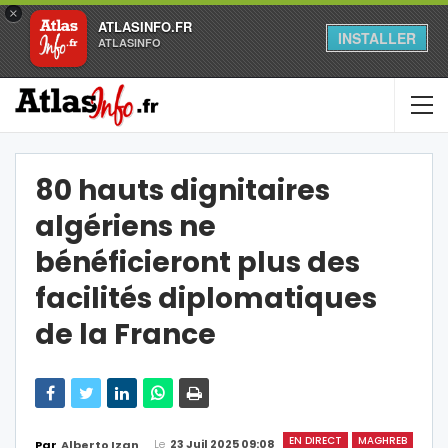
×
ATLASINFO.FR
INSTALLER
ATLASINFO
80 hauts dignitaires
algériens ne
bénéficieront plus des
facilités diplomatiques
de la France
EN DIRECT
MAGHREB
Le
23 Juil 2025 09:08
Par
Alberto Izan