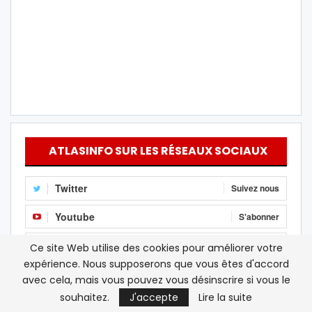
ATLASINFO SUR LES RÉSEAUX SOCIAUX
Twitter
Suivez nous
Youtube
S'abonner
Instagram
Follow Us
Ce site Web utilise des cookies pour améliorer votre
expérience. Nous supposerons que vous êtes d'accord
Linkedin
Follow us
avec cela, mais vous pouvez vous désinscrire si vous le
souhaitez.
J'accepte
Lire la suite
RSS
S'abonner