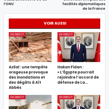
l’ONU
facilités diplomatiques
de la France
VOIR AUSSI
EN DIRECT
EN DIRECT
Azilal : une tempête
Hakan Fidan :
orageuse provoque
« L’Égypte pourrait
des inondations et
rejoindre l’accord de
des dégâts à Aït
défense de La…
Abbès
EN DIRECT
EN DIRECT