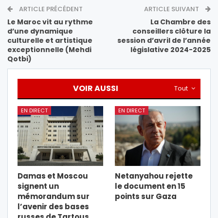
ARTICLE PRÉCÉDENT
ARTICLE SUIVANT
Le Maroc vit au rythme
La Chambre des
d’une dynamique
conseillers clôture la
culturelle et artistique
session d’avril de l’année
exceptionnelle (Mehdi
législative 2024-2025
Qotbi)
VOIR AUSSI
Tout
EN DIRECT
EN DIRECT
Damas et Moscou
Netanyahou rejette
signent un
le document en 15
mémorandum sur
points sur Gaza
l’avenir des bases
russes de Tartous…