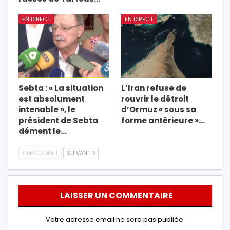
EN DIRECT
EN DIRECT
Sebta : « La situation
L’Iran refuse de
est absolument
rouvrir le détroit
intenable », le
d’Ormuz « sous sa
président de Sebta
forme antérieure »…
dément le…
PRÉCÉDENT
SUIVANT
LAISSER UN COMMENTAIRE
Votre adresse email ne sera pas publiée.