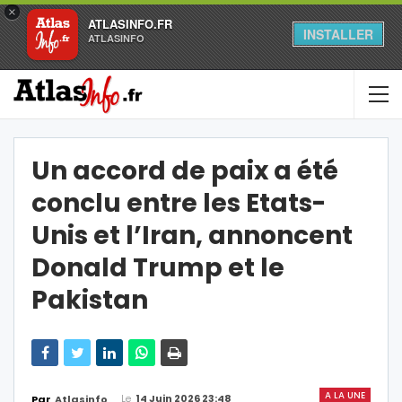
×
ATLASINFO.FR
INSTALLER
ATLASINFO
Un accord de paix a été
conclu entre les Etats-
Unis et l’Iran, annoncent
Donald Trump et le
Pakistan
A LA UNE
Le
14 Juin 2026 23:48
Par
Atlasinfo