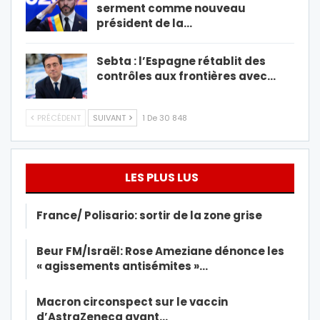
serment comme nouveau
président de la…
Sebta : l’Espagne rétablit des
contrôles aux frontières avec…
PRÉCÉDENT
SUIVANT
1 De 30 848
LES PLUS LUS
France/ Polisario: sortir de la zone grise
Beur FM/Israël: Rose Ameziane dénonce les
« agissements antisémites »…
Macron circonspect sur le vaccin
d’AstraZeneca avant…