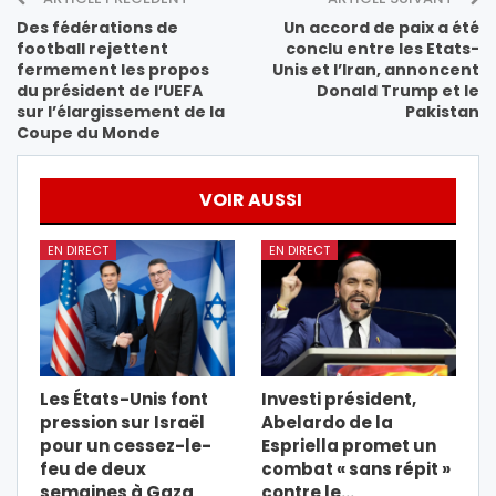
Des fédérations de
Un accord de paix a été
football rejettent
conclu entre les Etats-
fermement les propos
Unis et l’Iran, annoncent
du président de l’UEFA
Donald Trump et le
sur l’élargissement de la
Pakistan
Coupe du Monde
VOIR AUSSI
EN DIRECT
EN DIRECT
Les États-Unis font
Investi président,
pression sur Israël
Abelardo de la
pour un cessez-le-
Espriella promet un
feu de deux
combat « sans répit »
semaines à Gaza
contre le…