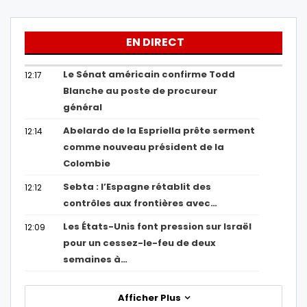
EN DIRECT
Le Sénat américain confirme Todd
12:17
Blanche au poste de procureur
général
Abelardo de la Espriella prête serment
12:14
comme nouveau président de la
Colombie
Sebta : l’Espagne rétablit des
12:12
contrôles aux frontières avec…
Les États-Unis font pression sur Israël
12:09
pour un cessez-le-feu de deux
semaines à…
Afficher Plus