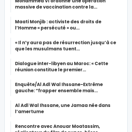
Mohammed VI ordonne’une opération
massive de vaccination contre la…
Maati Monjib : activiste des droits de
l’Homme « persécuté » ou…
« Il n’y aura pas de résurrection jusqu’à ce
que les musulmans tuent…
Dialogue inter-libyen au Maroc: « Cette
réunion constitue le premier…
Enquête/Al Adl Wal Ihssane-Extrême
gauche: “frapper ensemble mais…
Al Adl Wal Ihssane, une Jamaa née dans
l’amertume
Rencontre avec Anouar Moatassim,