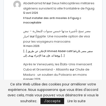
Abdelhamid M
sur
Deux hélicoptères militaires
algériens survolent la ville frontalière de Figuig
12 avril 2026
Il faut installer des anti missiles à Figuig c
inacceptable
مصر تمنح تأشيرة مدتها خمس سنوات للمغاربة – نبض
اخبار
sur
Égypte: Une nouvelle option de visa
pour les voyageurs marocains
14 mars 2026
[…] الإعلان عن طريق Ahmed Abdel-Latifسفير مصر بالرباط.
ووفقا له، فإن هذا الإجراء يهدف إلى […]
Après le Venezuela, les États-Unis menacent
Cuba et Groenland - Atlasinfo
sur
Chute de
Maduro : un soutien du Polisario en moins
4 janvier 2026
Ce site Web utilise des cookies pour améliorer votre
[…] Chute de Maduro : un soutien du Polisario en
moins […]
expérience. Nous supposerons que vous êtes d'accord
avec cela, mais vous pouvez vous désinscrire si vous le
Hachim Bennani
sur
Les États-Unis et le
souhaitez.
J'accepte
Lire la suite
Maghreb : que veut faire Trump ?