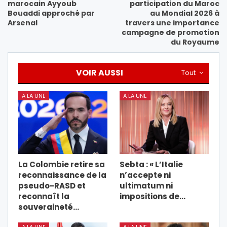
marocain Ayyoub
participation du Maroc
Bouaddi approché par
au Mondial 2026 à
Arsenal
travers une importance
campagne de promotion
du Royaume
VOIR AUSSI
Tout
A LA UNE
A LA UNE
La Colombie retire sa
Sebta : « L’Italie
reconnaissance de la
n’accepte ni
pseudo-RASD et
ultimatum ni
reconnaît la
impositions de…
souveraineté…
A LA UNE
A LA UNE