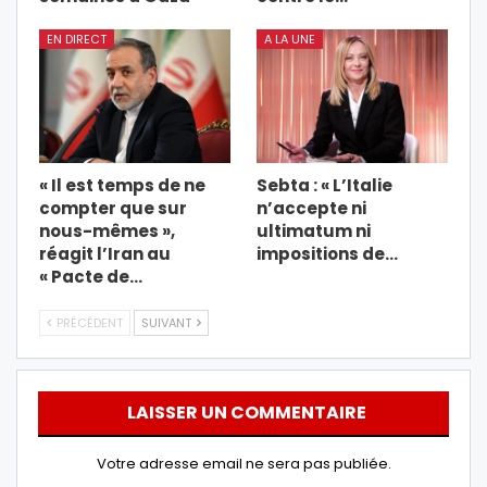
EN DIRECT
A LA UNE
« Il est temps de ne
Sebta : « L’Italie
compter que sur
n’accepte ni
nous-mêmes »,
ultimatum ni
réagit l’Iran au
impositions de…
« Pacte de…
PRÉCÉDENT
SUIVANT
LAISSER UN COMMENTAIRE
Votre adresse email ne sera pas publiée.