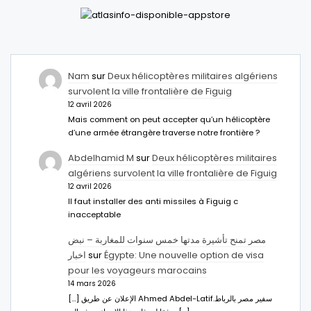
Nam
sur
Deux hélicoptères militaires algériens
survolent la ville frontalière de Figuig
12 avril 2026
Mais comment on peut accepter qu’un hélicoptère
d’une armée étrangère traverse notre frontière ?
Abdelhamid M
sur
Deux hélicoptères militaires
algériens survolent la ville frontalière de Figuig
12 avril 2026
Il faut installer des anti missiles à Figuig c
inacceptable
مصر تمنح تأشيرة مدتها خمس سنوات للمغاربة – نبض
اخبار
sur
Égypte: Une nouvelle option de visa
pour les voyageurs marocains
14 mars 2026
[…] الإعلان عن طريق Ahmed Abdel-Latifسفير مصر بالرباط.