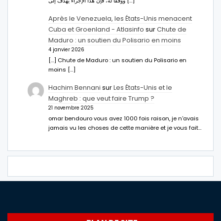
ووفقا له، فإن هذا الإجراء يهدف إلى […]
Après le Venezuela, les États-Unis menacent
Cuba et Groenland - Atlasinfo
sur
Chute de
Maduro : un soutien du Polisario en moins
4 janvier 2026
[…] Chute de Maduro : un soutien du Polisario en
moins […]
Hachim Bennani
sur
Les États-Unis et le
Maghreb : que veut faire Trump ?
21 novembre 2025
omar bendouro vous avez 1000 fois raison, je n'avais
jamais vu les choses de cette manière et je vous fait…