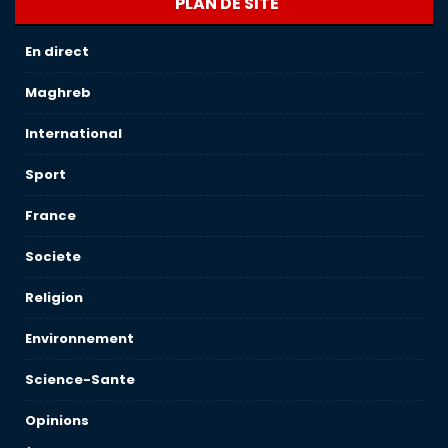
PLAN DE SITE
En direct
Maghreb
International
Sport
France
Societe
Religion
Environnement
Science-Sante
Opinions