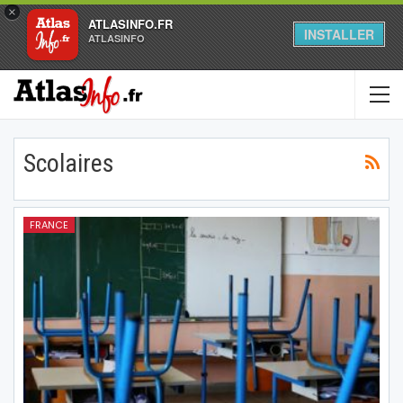
×
ATLASINFO.FR
INSTALLER
ATLASINFO
Scolaires
FRANCE