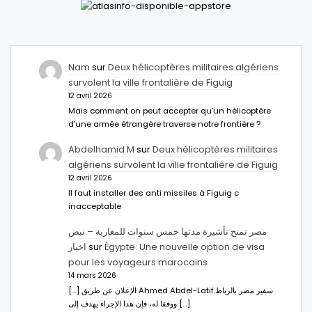
Nam
sur
Deux hélicoptères militaires algériens
survolent la ville frontalière de Figuig
12 avril 2026
Mais comment on peut accepter qu’un hélicoptère
d’une armée étrangère traverse notre frontière ?
Abdelhamid M
sur
Deux hélicoptères militaires
algériens survolent la ville frontalière de Figuig
12 avril 2026
Il faut installer des anti missiles à Figuig c
inacceptable
مصر تمنح تأشيرة مدتها خمس سنوات للمغاربة – نبض
اخبار
sur
Égypte: Une nouvelle option de visa
pour les voyageurs marocains
14 mars 2026
[…] الإعلان عن طريق Ahmed Abdel-Latifسفير مصر بالرباط.
ووفقا له، فإن هذا الإجراء يهدف إلى […]