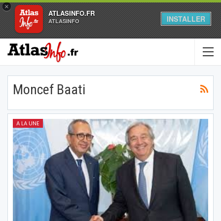
×
ATLASINFO.FR
INSTALLER
ATLASINFO
Moncef Baati
A LA UNE