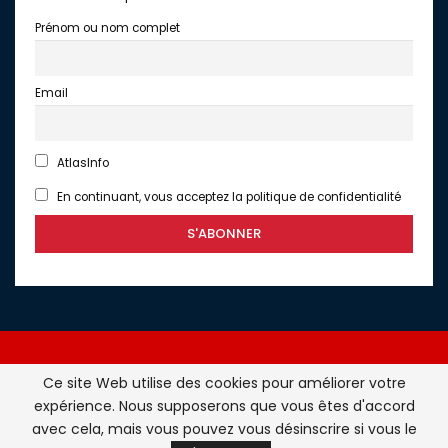
Prénom ou nom complet
Email
AtlasInfo
En continuant, vous acceptez la politique de confidentialité
Ce site Web utilise des cookies pour améliorer votre
expérience. Nous supposerons que vous êtes d'accord
Atlasinfo.fr : l'essentiel de l'actualité de la France et du
avec cela, mais vous pouvez vous désinscrire si vous le
Maghreb © Tous Droits Réservés - Atlasinfo- 2026