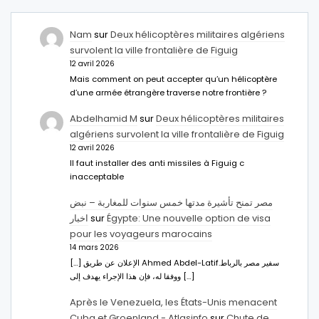
Nam
sur
Deux hélicoptères militaires algériens
survolent la ville frontalière de Figuig
12 avril 2026
Mais comment on peut accepter qu’un hélicoptère
d’une armée étrangère traverse notre frontière ?
Abdelhamid M
sur
Deux hélicoptères militaires
algériens survolent la ville frontalière de Figuig
12 avril 2026
Il faut installer des anti missiles à Figuig c
inacceptable
مصر تمنح تأشيرة مدتها خمس سنوات للمغاربة – نبض
اخبار
sur
Égypte: Une nouvelle option de visa
pour les voyageurs marocains
14 mars 2026
[…] الإعلان عن طريق Ahmed Abdel-Latifسفير مصر بالرباط.
ووفقا له، فإن هذا الإجراء يهدف إلى […]
Après le Venezuela, les États-Unis menacent
Cuba et Groenland - Atlasinfo
sur
Chute de