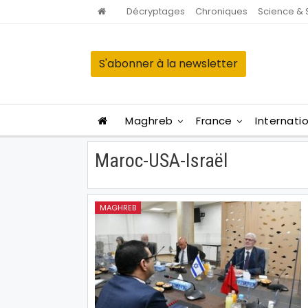
Décryptages
Chroniques
Science & 
S'abonner à la newsletter
Maghreb
France
Internati
Maroc-USA-Israël
MAGHREB