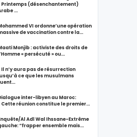
« Printemps (désenchantement)
Arabe …
Mohammed VI ordonne’une opération
massive de vaccination contre la…
Maati Monjib : activiste des droits de
l’Homme « persécuté » ou…
« Il n’y aura pas de résurrection
jusqu’à ce que les musulmans
tuent…
Dialogue inter-libyen au Maroc:
« Cette réunion constitue le premier…
Enquête/Al Adl Wal Ihssane-Extrême
gauche: “frapper ensemble mais…