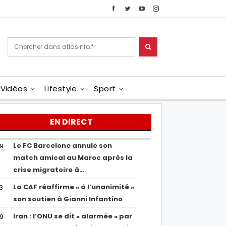
Vidéos
Lifestyle
Sport
EN DIRECT
Le FC Barcelone annule son
19
match amical au Maroc après la
crise migratoire à…
La CAF réaffirme « à l’unanimité »
13
son soutien à Gianni Infantino
Iran : l’ONU se dit « alarmée » par
29