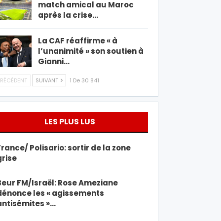
match amical au Maroc
après la crise…
La CAF réaffirme « à
l’unanimité » son soutien à
Gianni…
RÉCÉDENT
SUIVANT
1 De 30 841
LES PLUS LUS
France/ Polisario: sortir de la zone
grise
Beur FM/Israël: Rose Ameziane
dénonce les « agissements
antisémites »…