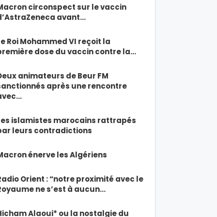
Macron circonspect sur le vaccin
d’AstraZeneca avant…
Le Roi Mohammed VI reçoit la
première dose du vaccin contre la…
Deux animateurs de Beur FM
sanctionnés après une rencontre
avec…
Les islamistes marocains rattrapés
par leurs contradictions
Macron énerve les Algériens
Radio Orient : “notre proximité avec le
Royaume ne s’est à aucun…
Hicham Alaoui* ou la nostalgie du