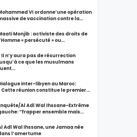
Mohammed VI ordonne’une opération
massive de vaccination contre la…
Maati Monjib : activiste des droits de
l’Homme « persécuté » ou…
« Il n’y aura pas de résurrection
jusqu’à ce que les musulmans
tuent…
Dialogue inter-libyen au Maroc:
« Cette réunion constitue le premier…
Enquête/Al Adl Wal Ihssane-Extrême
gauche: “frapper ensemble mais…
Al Adl Wal Ihssane, une Jamaa née
dans l’amertume