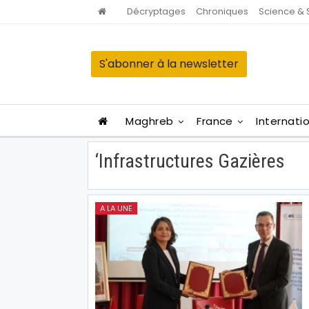
Décryptages
Chroniques
Science & 
S'abonner à la newsletter
Maghreb
France
Internati
‘infrastructures Gazières
A LA UNE