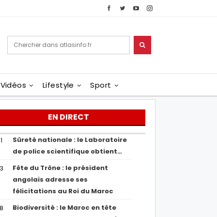
Vidéos
Lifestyle
Sport
EN DIRECT
Sûreté nationale : le Laboratoire
1
de police scientifique obtient…
Fête du Trône : le président
43
angolais adresse ses
félicitations au Roi du Maroc
Biodiversité : le Maroc en tête
38