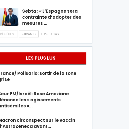
Sebta : « L’Espagne sera
contrainte d’adopter des
mesures …
RÉCÉDENT
SUIVANT
1 De 30 846
LES PLUS LUS
France/ Polisario: sortir de la zone
grise
Beur FM/Israël: Rose Ameziane
dénonce les « agissements
antisémites »…
Macron circonspect sur le vaccin
d’AstraZeneca avant…