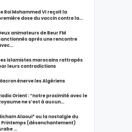
Le Roi Mohammed VI reçoit la
première dose du vaccin contre la…
Deux animateurs de Beur FM
sanctionnés après une rencontre
avec…
Les islamistes marocains rattrapés
par leurs contradictions
Macron énerve les Algériens
Radio Orient : “notre proximité avec le
Royaume ne s’est à aucun…
Hicham Alaoui* ou la nostalgie du
« Printemps (désenchantement)
Arabe …