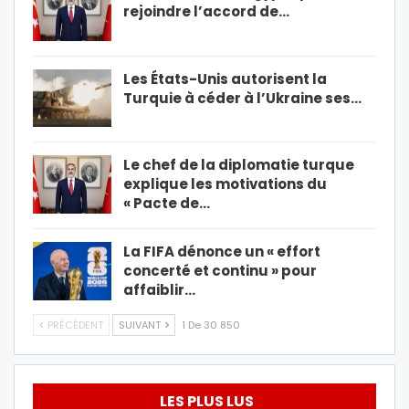
rejoindre l’accord de…
Les États-Unis autorisent la
Turquie à céder à l’Ukraine ses…
Le chef de la diplomatie turque
explique les motivations du
« Pacte de…
La FIFA dénonce un « effort
concerté et continu » pour
affaiblir…
PRÉCÉDENT
SUIVANT
1 De 30 850
LES PLUS LUS