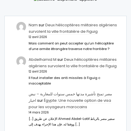
Nam
sur
Deux hélicoptères militaires algériens
survolent la ville frontalière de Figuig
12 avril 2026
Mais comment on peut accepter qu’un hélicoptère
d’une armée étrangère traverse notre frontière ?
Abdelhamid M
sur
Deux hélicoptères militaires
algériens survolent la ville frontalière de Figuig
12 avril 2026
Il faut installer des anti missiles à Figuig c
inacceptable
مصر تمنح تأشيرة مدتها خمس سنوات للمغاربة – نبض
اخبار
sur
Égypte: Une nouvelle option de visa
pour les voyageurs marocains
14 mars 2026
[…] الإعلان عن طريق Ahmed Abdel-Latifسفير مصر بالرباط.
ووفقا له، فإن هذا الإجراء يهدف إلى […]