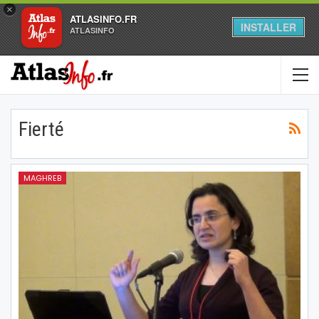
×
ATLASINFO.FR
INSTALLER
ATLASINFO
Fierté
MAGHREB