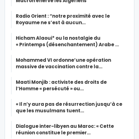
Macron énerve les Algériens
Radio Orient : “notre proximité avec le
Royaume ne s’est à aucun…
Hicham Alaoui* ou la nostalgie du
« Printemps (désenchantement) Arabe …
Mohammed VI ordonne’une opération
massive de vaccination contre la…
Maati Monjib : activiste des droits de
l’Homme « persécuté » ou…
« Il n’y aura pas de résurrection jusqu’à ce
que les musulmans tuent…
Dialogue inter-libyen au Maroc: « Cette
réunion constitue le premier…