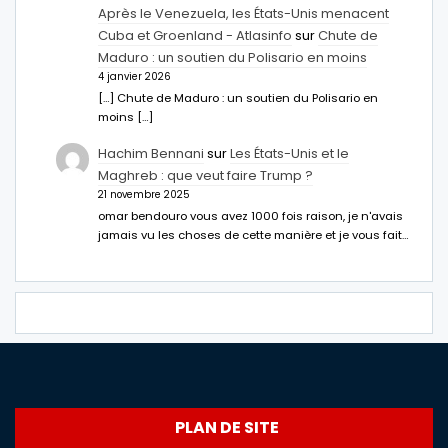
Après le Venezuela, les États-Unis menacent
Cuba et Groenland - Atlasinfo
sur
Chute de
Maduro : un soutien du Polisario en moins
4 janvier 2026
[…] Chute de Maduro : un soutien du Polisario en
moins […]
Hachim Bennani
sur
Les États-Unis et le
Maghreb : que veut faire Trump ?
21 novembre 2025
omar bendouro vous avez 1000 fois raison, je n'avais
jamais vu les choses de cette manière et je vous fait…
PLAN DE SITE