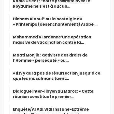
Radio Orient : “notre proximité avec le
Royaume ne s’est à aucun…
Hicham Alaoui* ou la nostalgie du
« Printemps (désenchantement) Arabe …
Mohammed VI ordonne’une opération
massive de vaccination contre la…
Maati Monjib : activiste des droits de
l’Homme « persécuté » ou…
« Il n’y aura pas de résurrection jusqu’à ce
que les musulmans tuent…
Dialogue inter-libyen au Maroc: « Cette
réunion constitue le premier…
Enquête/Al Adl Wal Ihssane-Extrême