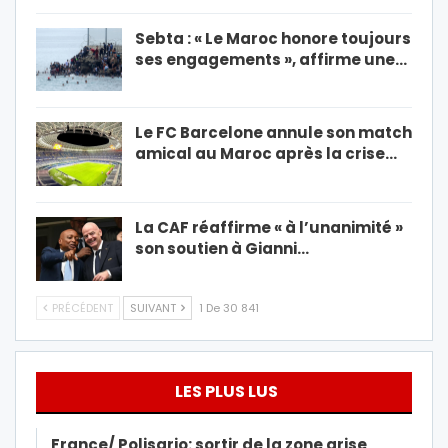
Sebta : « Le Maroc honore toujours
ses engagements », affirme une…
Le FC Barcelone annule son match
amical au Maroc après la crise…
La CAF réaffirme « à l’unanimité »
son soutien à Gianni…
PRÉCÉDENT
SUIVANT
1 De 30 841
LES PLUS LUS
France/ Polisario: sortir de la zone grise