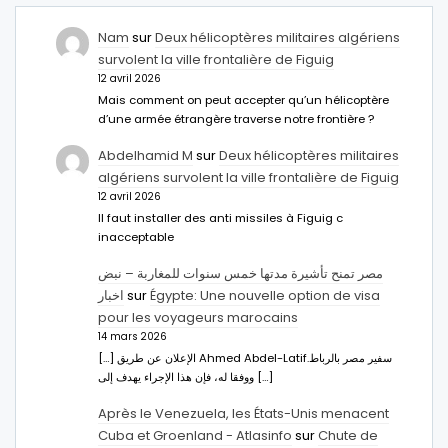
Nam
sur
Deux hélicoptères militaires algériens
survolent la ville frontalière de Figuig
12 avril 2026
Mais comment on peut accepter qu’un hélicoptère
d’une armée étrangère traverse notre frontière ?
Abdelhamid M
sur
Deux hélicoptères militaires
algériens survolent la ville frontalière de Figuig
12 avril 2026
Il faut installer des anti missiles à Figuig c
inacceptable
مصر تمنح تأشيرة مدتها خمس سنوات للمغاربة – نبض
اخبار
sur
Égypte: Une nouvelle option de visa
pour les voyageurs marocains
14 mars 2026
[…] الإعلان عن طريق Ahmed Abdel-Latifسفير مصر بالرباط.
ووفقا له، فإن هذا الإجراء يهدف إلى […]
Après le Venezuela, les États-Unis menacent
Cuba et Groenland - Atlasinfo
sur
Chute de