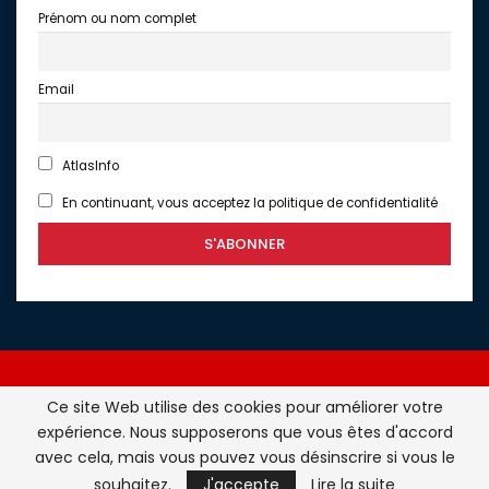
Prénom ou nom complet
Email
AtlasInfo
En continuant, vous acceptez la politique de confidentialité
Ce site Web utilise des cookies pour améliorer votre
expérience. Nous supposerons que vous êtes d'accord
Atlasinfo.fr : l'essentiel de l'actualité de la France et du
avec cela, mais vous pouvez vous désinscrire si vous le
Maghreb © Tous Droits Réservés - Atlasinfo- 2026
souhaitez.
J'accepte
Lire la suite
ATLASINFO