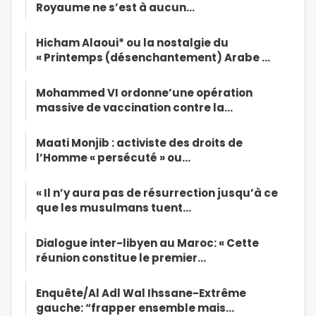
Royaume ne s’est à aucun…
Hicham Alaoui* ou la nostalgie du
« Printemps (désenchantement) Arabe …
Mohammed VI ordonne’une opération
massive de vaccination contre la…
Maati Monjib : activiste des droits de
l’Homme « persécuté » ou…
« Il n’y aura pas de résurrection jusqu’à ce
que les musulmans tuent…
Dialogue inter-libyen au Maroc: « Cette
réunion constitue le premier…
Enquête/Al Adl Wal Ihssane-Extrême
gauche: “frapper ensemble mais…