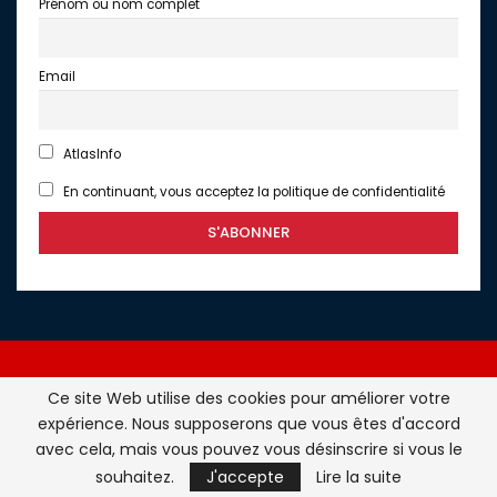
Prénom ou nom complet
Email
AtlasInfo
En continuant, vous acceptez la politique de confidentialité
Ce site Web utilise des cookies pour améliorer votre
expérience. Nous supposerons que vous êtes d'accord
Atlasinfo.fr : l'essentiel de l'actualité de la France et du
avec cela, mais vous pouvez vous désinscrire si vous le
Maghreb © Tous Droits Réservés - Atlasinfo- 2026
souhaitez.
J'accepte
Lire la suite
ATLASINFO