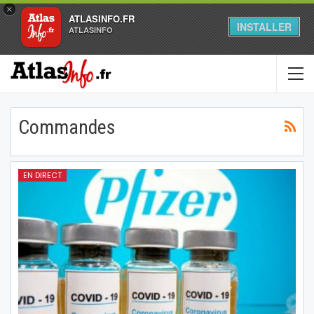
×
ATLASINFO.FR
INSTALLER
ATLASINFO
Commandes
EN DIRECT