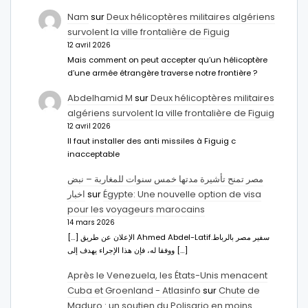
Nam
sur
Deux hélicoptères militaires algériens
survolent la ville frontalière de Figuig
12 avril 2026
Mais comment on peut accepter qu’un hélicoptère
d’une armée étrangère traverse notre frontière ?
Abdelhamid M
sur
Deux hélicoptères militaires
algériens survolent la ville frontalière de Figuig
12 avril 2026
Il faut installer des anti missiles à Figuig c
inacceptable
مصر تمنح تأشيرة مدتها خمس سنوات للمغاربة – نبض
اخبار
sur
Égypte: Une nouvelle option de visa
pour les voyageurs marocains
14 mars 2026
[…] الإعلان عن طريق Ahmed Abdel-Latifسفير مصر بالرباط.
ووفقا له، فإن هذا الإجراء يهدف إلى […]
Après le Venezuela, les États-Unis menacent
Cuba et Groenland - Atlasinfo
sur
Chute de
Maduro : un soutien du Polisario en moins