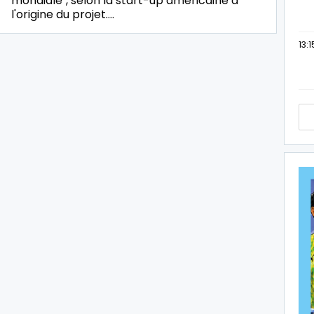
mondiale", selon la start-up américaine à
l'origine du projet.…
13:1