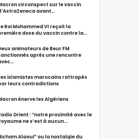
Macron circonspect sur le vaccin
d’AstraZeneca avant…
Le Roi Mohammed VI reçoit la
première dose du vaccin contre la…
Deux animateurs de Beur FM
sanctionnés après une rencontre
avec…
Les islamistes marocains rattrapés
par leurs contradictions
Macron énerve les Algériens
Radio Orient : “notre proximité avec le
Royaume ne s’est à aucun…
Hicham Alaoui* ou la nostalgie du