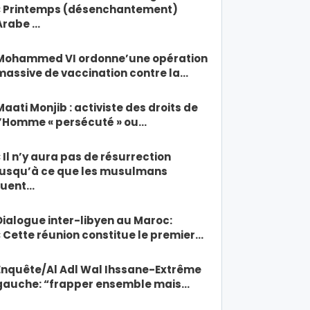
« Printemps (désenchantement)
Arabe …
Mohammed VI ordonne’une opération
massive de vaccination contre la…
Maati Monjib : activiste des droits de
l’Homme « persécuté » ou…
« Il n’y aura pas de résurrection
jusqu’à ce que les musulmans
tuent…
Dialogue inter-libyen au Maroc:
« Cette réunion constitue le premier…
Enquête/Al Adl Wal Ihssane-Extrême
gauche: “frapper ensemble mais…