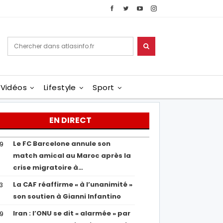
Vidéos
Lifestyle
Sport
EN DIRECT
Le FC Barcelone annule son
19
match amical au Maroc après la
crise migratoire à…
La CAF réaffirme « à l’unanimité »
13
son soutien à Gianni Infantino
Iran : l’ONU se dit « alarmée » par
29