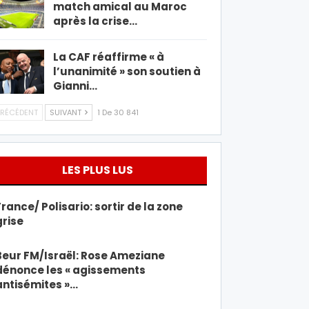
match amical au Maroc
après la crise…
La CAF réaffirme « à
l’unanimité » son soutien à
Gianni…
RÉCÉDENT
SUIVANT
1 De 30 841
LES PLUS LUS
France/ Polisario: sortir de la zone
grise
Beur FM/Israël: Rose Ameziane
dénonce les « agissements
antisémites »…