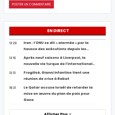
EN DIRECT
Iran : l’ONU se dit « alarmée » par la
13:29
hausse des exécutions depuis les…
Après neuf saisons à Liverpool, la
13:15
nouvelle vie turque de l’international…
Fragilisé, Gianni Infantino tient une
13:13
réunion de crise à Rabat
Le Qatar accuse Israël de retarder la
18:31
mise en œuvre du plan de paix pour
Gaza
Afficher Plus