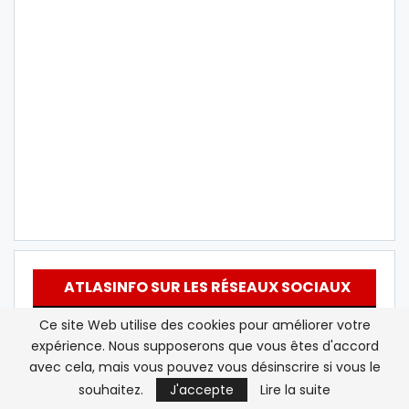
ATLASINFO SUR LES RÉSEAUX SOCIAUX
Ce site Web utilise des cookies pour améliorer votre
Twitter
Suivez nous
expérience. Nous supposerons que vous êtes d'accord
avec cela, mais vous pouvez vous désinscrire si vous le
Youtube
S'abonner
souhaitez.
J'accepte
Lire la suite