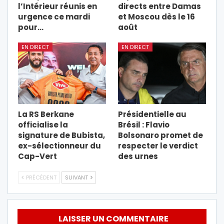
l’Intérieur réunis en
directs entre Damas
urgence ce mardi
et Moscou dès le 16
pour…
août
EN DIRECT
EN DIRECT
La RS Berkane
Présidentielle au
officialise la
Brésil : Flavio
signature de Bubista,
Bolsonaro promet de
ex-sélectionneur du
respecter le verdict
Cap-Vert
des urnes
PRÉCÉDENT
SUIVANT
LAISSER UN COMMENTAIRE