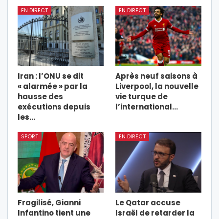
EN DIRECT
EN DIRECT
Iran : l’ONU se dit
Après neuf saisons à
« alarmée » par la
Liverpool, la nouvelle
hausse des
vie turque de
exécutions depuis
l’international…
les…
SPORT
EN DIRECT
Fragilisé, Gianni
Le Qatar accuse
Infantino tient une
Israël de retarder la