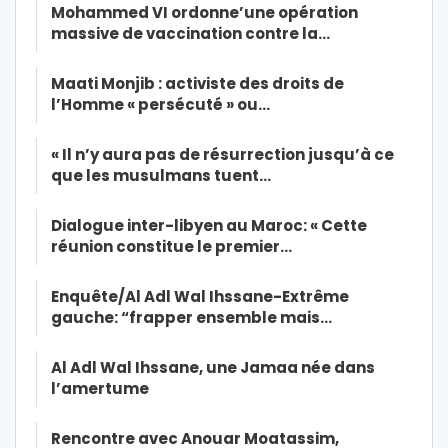
Mohammed VI ordonne’une opération
massive de vaccination contre la…
Maati Monjib : activiste des droits de
l’Homme « persécuté » ou…
« Il n’y aura pas de résurrection jusqu’à ce
que les musulmans tuent…
Dialogue inter-libyen au Maroc: « Cette
réunion constitue le premier…
Enquête/Al Adl Wal Ihssane-Extrême
gauche: “frapper ensemble mais…
Al Adl Wal Ihssane, une Jamaa née dans
l’amertume
Rencontre avec Anouar Moatassim,