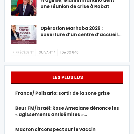
Fragilisé, Gianni Infantino tient
une réunion de crise à Rabat
Opération Marhaba 2026 :
ouverture d’un centre d’accueil…
PRÉCÉDENT
SUIVANT
1 De 30 840
LES PLUS LUS
France/ Polisario: sortir de la zone grise
Beur FM/Israël: Rose Ameziane dénonce les
« agissements antisémites »…
Macron circonspect sur le vaccin