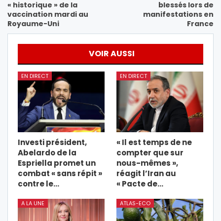
« historique » de la
blessés lors de
vaccination mardi au
manifestations en
Royaume-Uni
France
VOIR AUSSI
EN DIRECT
EN DIRECT
Investi président,
« Il est temps de ne
Abelardo de la
compter que sur
Espriella promet un
nous-mêmes »,
combat « sans répit »
réagit l’Iran au
contre le…
« Pacte de…
A LA UNE
ATLAS-ECO