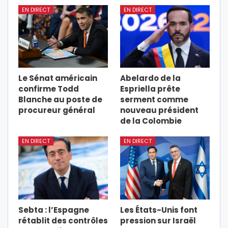
EN DIRECT
EN DIRECT
Le Sénat américain
Abelardo de la
confirme Todd
Espriella prête
Blanche au poste de
serment comme
procureur général
nouveau président
de la Colombie
EN DIRECT
EN DIRECT
Sebta : l’Espagne
Les États-Unis font
rétablit des contrôles
pression sur Israël