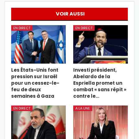
VOIR AUSSI
EN DIRECT
EN DIRECT
Les États-Unis font
Investi président,
pression sur Israël
Abelardo de la
pour un cessez-le-
Espriella promet un
feu de deux
combat « sans répit »
semaines à Gaza
contre le…
EN DIRECT
A LA UNE