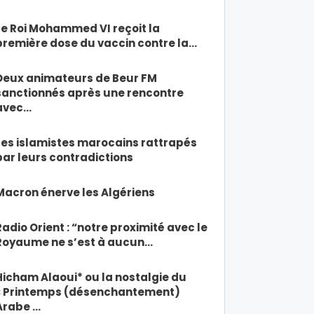
Le Roi Mohammed VI reçoit la
première dose du vaccin contre la…
Deux animateurs de Beur FM
sanctionnés après une rencontre
avec…
Les islamistes marocains rattrapés
par leurs contradictions
Macron énerve les Algériens
Radio Orient : “notre proximité avec le
Royaume ne s’est à aucun…
Hicham Alaoui* ou la nostalgie du
« Printemps (désenchantement)
Arabe …