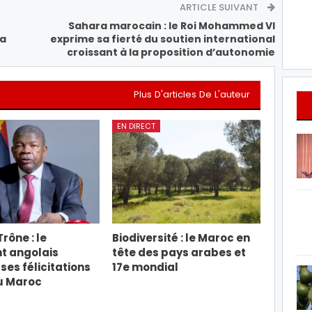
ARTICLE SUIVANT
Sahara marocain : le Roi Mohammed VI
la
exprime sa fierté du soutien international
croissant à la proposition d’autonomie
Plus D'articles De L'auteur
EN DIRECT
rône : le
Biodiversité : le Maroc en
t angolais
tête des pays arabes et
ses félicitations
17e mondial
u Maroc