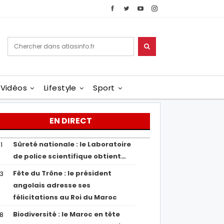
Vidéos
Lifestyle
Sport
EN DIRECT
Sûreté nationale : le Laboratoire
1
de police scientifique obtient…
Fête du Trône : le président
43
angolais adresse ses
félicitations au Roi du Maroc
Biodiversité : le Maroc en tête
38