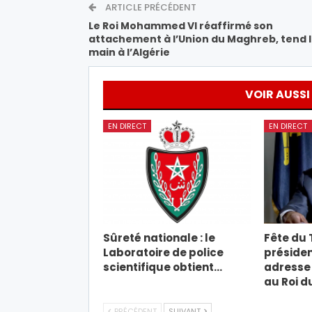
ARTICLE PRÉCÉDENT
Le Roi Mohammed VI réaffirmé son
attachement à l’Union du Maghreb, tend 
main à l’Algérie
VOIR AUSSI
EN DIRECT
EN DIRECT
Sûreté nationale : le
Fête du T
Laboratoire de police
présiden
scientifique obtient…
adresse 
au Roi d
PRÉCÉDENT
SUIVANT