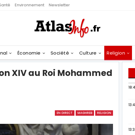
Santé
Environnement
Newsletter
onal
Économie
Société
Culture
Religion
éon XIV au Roi Mohammed
18:4
13:
EN DIRECT
MAGHREB
RELIGION
13: