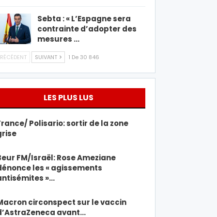
Sebta : « L’Espagne sera
contrainte d’adopter des
mesures …
RÉCÉDENT
SUIVANT
1 De 30 846
LES PLUS LUS
France/ Polisario: sortir de la zone
grise
Beur FM/Israël: Rose Ameziane
dénonce les « agissements
antisémites »…
Macron circonspect sur le vaccin
d’AstraZeneca avant…