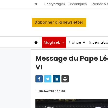
Décryptages
Chroniques
Science & 
S'abonner à la newsletter
Maghreb
France
Internati
Message du Pape L
VI
Le
30 Juil 2025 08:00