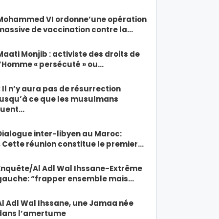
Mohammed VI ordonne’une opération
massive de vaccination contre la…
Maati Monjib : activiste des droits de
l’Homme « persécuté » ou…
« Il n’y aura pas de résurrection
jusqu’à ce que les musulmans
tuent…
Dialogue inter-libyen au Maroc:
« Cette réunion constitue le premier…
Enquête/Al Adl Wal Ihssane-Extrême
gauche: “frapper ensemble mais…
Al Adl Wal Ihssane, une Jamaa née
dans l’amertume