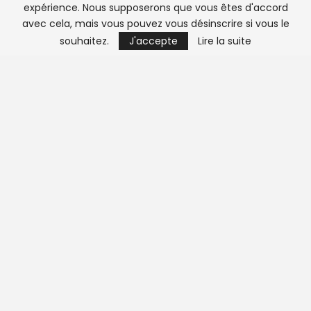
expérience. Nous supposerons que vous êtes d'accord
avec cela, mais vous pouvez vous désinscrire si vous le
souhaitez.
J'accepte
Lire la suite
ATLASINFO SUR LES RÉSEAUX SOCIAUX
Twitter
Suivez nous
Youtube
S'abonner
Instagram
Follow Us
Linkedin
Follow us
RSS
S'abonner
Facebook
J'aime