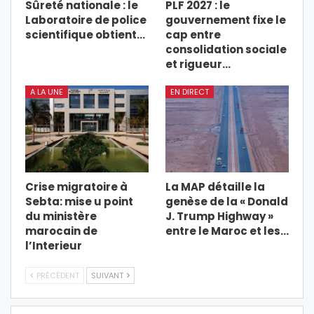
Sûreté nationale : le
PLF 2027 : le
Laboratoire de police
gouvernement fixe le
scientifique obtient…
cap entre
consolidation sociale
et rigueur…
A LA UNE
EN DIRECT
Crise migratoire à
La MAP détaille la
Sebta: mise u point
genèse de la « Donald
du ministère
J. Trump Highway »
marocain de
entre le Maroc et les…
l’Interieur
PRÉCÉDENT
SUIVANT