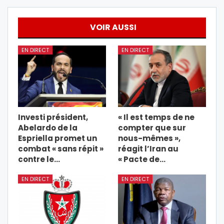
VOIR AUSSI
EN DIRECT
EN DIRECT
Investi président,
« Il est temps de ne
Abelardo de la
compter que sur
Espriella promet un
nous-mêmes »,
combat « sans répit »
réagit l’Iran au
contre le…
« Pacte de…
EN DIRECT
EN DIRECT