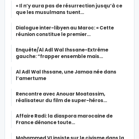
« Il n’y aura pas de résurrection jusqu’à ce
que les musulmans tuent…
Dialogue inter-libyen au Maroc: « Cette
réunion constitue le premier…
Enquête/Al Adl Wal Ihssane-Extrême
gauche: “frapper ensemble mais…
Al Adl Wal Ihssane, une Jamaa née dans
l’amertume
Rencontre avec Anouar Moatassim,
réalisateur du film de super-héros…
Affaire Radi: la diaspora marocaine de
France dénonce toute…
Mohammed VI insiste sur le civisme dans la