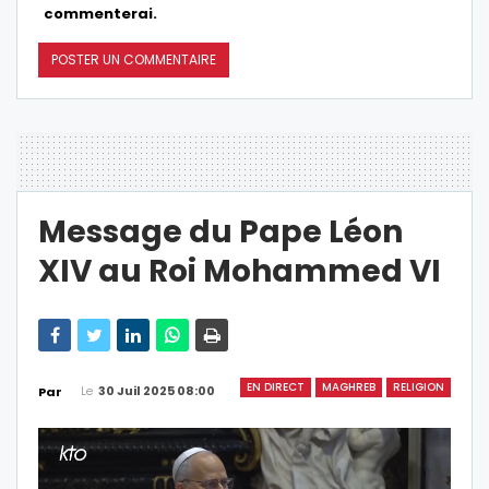
commenterai.
Message du Pape Léon
XIV au Roi Mohammed VI
EN DIRECT
MAGHREB
RELIGION
Le
30 Juil 2025 08:00
Par