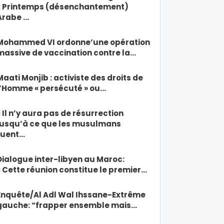
« Printemps (désenchantement)
Arabe …
Mohammed VI ordonne’une opération
massive de vaccination contre la…
Maati Monjib : activiste des droits de
l’Homme « persécuté » ou…
« Il n’y aura pas de résurrection
jusqu’à ce que les musulmans
tuent…
Dialogue inter-libyen au Maroc:
« Cette réunion constitue le premier…
Enquête/Al Adl Wal Ihssane-Extrême
gauche: “frapper ensemble mais…