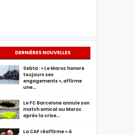
DERNIÈRES NOUVELLES
Sebta : « Le Maroc honore
toujours ses
engagements », affirme
une…
Le FC Barcelone annule son
match amical au Maroc
après la crise…
La CAF réaffirme « à