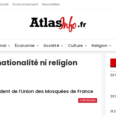
Santé
Environnement
Newsletter
onal
Économie
Société
Culture
Religion
ationalité ni religion
23:
ent de l’Union des Mosquées de France
23:
CHRONIQUE
13: