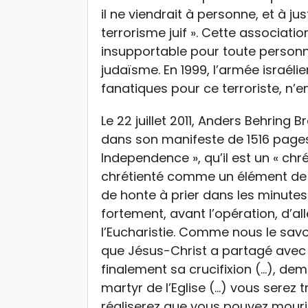
il ne viendrait à personne, et à just
terrorisme juif ». Cette associati
insupportable pour toute personne
judaïsme. En 1999, l’armée israéli
fanatiques pour ce terroriste, n’e
Le 22 juillet 2011, Anders Behring B
dans son manifeste de 1516 pages 
Independence », qu’il est un « chré
chrétienté comme un élément de ci
de honte à prier dans les minut
fortement, avant l’opération, d’all
l’Eucharistie. Comme nous le savon
que Jésus-Christ a partagé avec 
finalement sa crucifixion (…), dem
martyr de l’Eglise (…) vous serez 
réaliserez que vous pouvez mourir 