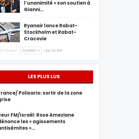
l’unanimité » son soutien à
Gianni…
Ryanair lance Rabat-
Stockholm et Rabat-
Cracovie
RÉCÉDENT
SUIVANT
1 De 30 841
LES PLUS LUS
France/ Polisario: sortir de la zone
grise
Beur FM/Israël: Rose Ameziane
dénonce les « agissements
antisémites »…