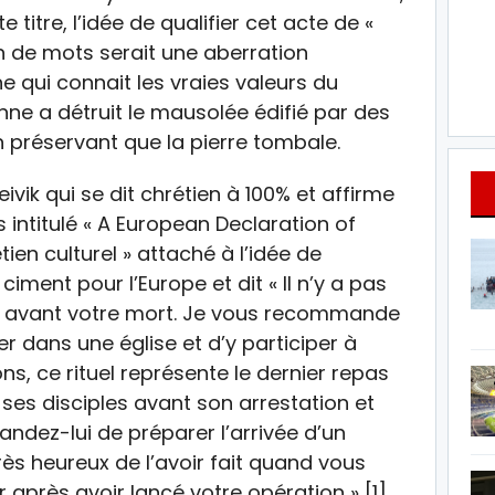
e titre, l’idée de qualifier cet acte de «
on de mots serait une aberration
 qui connait les vraies valeurs du
enne a détruit le mausolée édifié par des
n préservant que la pierre tombale.
reivik qui se dit chrétien à 100% et affirme
intitulé « A European Declaration of
tien culturel » attaché à l’idée de
ment pour l’Europe et dit « Il n’y a pas
es avant votre mort. Je vous recommande
er dans une église et d’y participer à
s, ce rituel représente le dernier repas
ses disciples avant son arrestation et
andez-lui de préparer l’arrivée d’un
très heureux de l’avoir fait quand vous
après avoir lancé votre opération » [1].