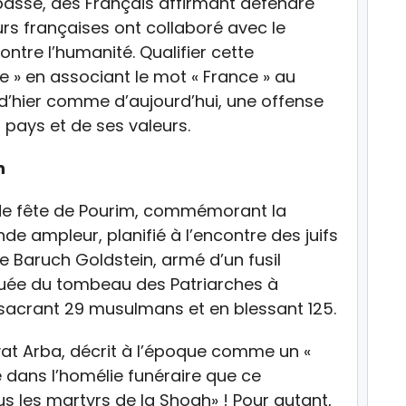
 passé, des Français affirmant défendre
urs françaises ont collaboré avec le
ntre l’humanité. Qualifier cette
 » en associant le mot « France » au
 d’hier comme d’aujourd’hui, une offense
 pays et de ses valeurs.
n
ande fête de Pourim, commémorant la
e ampleur, planifié à l’encontre des juifs
te Baruch Goldstein, armé d’un fusil
quée du tombeau des Patriarches à
ssacrant 29 musulmans et en blessant 125.
iryat Arba, décrit à l’époque comme un «
é dans l’homélie funéraire que ce
ous les martyrs de la Shoah» ! Pour autant,