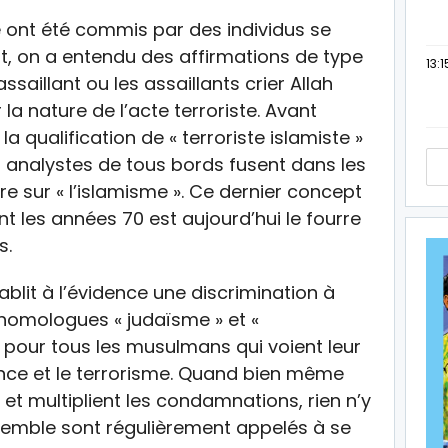
 ont été commis par des individus se
t, on a entendu des affirmations de type
13:1
saillant ou les assaillants crier Allah
la nature de l’acte terroriste. Avant
a qualification de « terroriste islamiste »
s analystes de tous bords fusent dans les
 sur « l’islamisme ». Ce dernier concept
t les années 70 est aujourd’hui le fourre
s.
blit à l’évidence une discrimination à
 homologues « judaïsme » et «
e pour tous les musulmans qui voient leur
nce et le terrorisme. Quand bien même
et multiplient les condamnations, rien n’y
semble sont régulièrement appelés à se