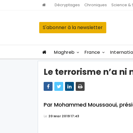
Décryptages
Chroniques
Science & 
S'abonner à la newsletter
Maghreb
France
Internati
Le terrorisme n’a ni n
Par Mohammed Moussaoui, présid
Le
20 Mar 2019 17:43