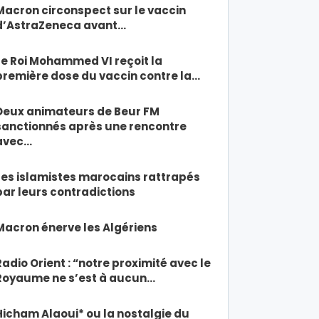
Macron circonspect sur le vaccin
d’AstraZeneca avant…
Le Roi Mohammed VI reçoit la
première dose du vaccin contre la…
Deux animateurs de Beur FM
sanctionnés après une rencontre
avec…
Les islamistes marocains rattrapés
par leurs contradictions
Macron énerve les Algériens
Radio Orient : “notre proximité avec le
Royaume ne s’est à aucun…
Hicham Alaoui* ou la nostalgie du