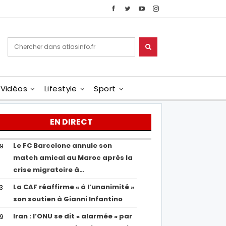
Vidéos
Lifestyle
Sport
EN DIRECT
Le FC Barcelone annule son
19
match amical au Maroc après la
crise migratoire à…
La CAF réaffirme « à l’unanimité »
13
son soutien à Gianni Infantino
Iran : l’ONU se dit « alarmée » par
29