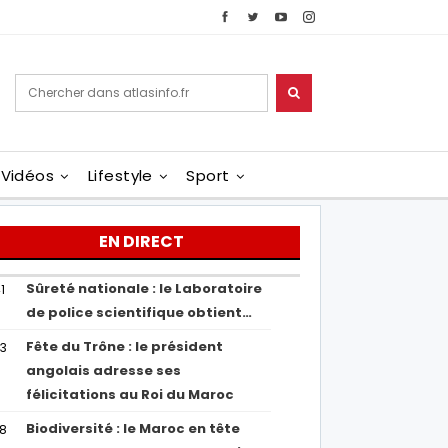
Vidéos
Lifestyle
Sport
EN DIRECT
Sûreté nationale : le Laboratoire
1
de police scientifique obtient…
Fête du Trône : le président
43
angolais adresse ses
félicitations au Roi du Maroc
Biodiversité : le Maroc en tête
38