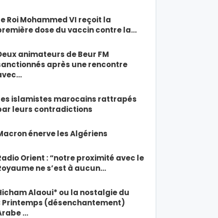
Le Roi Mohammed VI reçoit la
première dose du vaccin contre la…
Deux animateurs de Beur FM
sanctionnés après une rencontre
avec…
Les islamistes marocains rattrapés
par leurs contradictions
Macron énerve les Algériens
Radio Orient : “notre proximité avec le
Royaume ne s’est à aucun…
Hicham Alaoui* ou la nostalgie du
« Printemps (désenchantement)
Arabe …