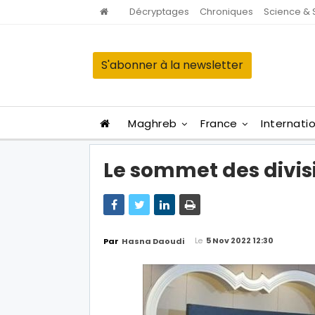
Décryptages
Chroniques
Science & 
S'abonner à la newsletter
Maghreb
France
Internati
Le sommet des divisi
Le
5 Nov 2022 12:30
Par
Hasna Daoudi