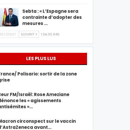
Sebta : « L’Espagne sera
contrainte d’adopter des
mesures …
RÉCÉDENT
SUIVANT
1 De 30 846
LES PLUS LUS
France/ Polisario: sortir de la zone
grise
Beur FM/Israël: Rose Ameziane
dénonce les « agissements
antisémites »…
Macron circonspect sur le vaccin
d’AstraZeneca avant…