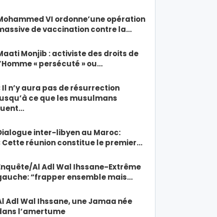
Mohammed VI ordonne’une opération
massive de vaccination contre la…
Maati Monjib : activiste des droits de
l’Homme « persécuté » ou…
« Il n’y aura pas de résurrection
jusqu’à ce que les musulmans
tuent…
Dialogue inter-libyen au Maroc:
« Cette réunion constitue le premier…
Enquête/Al Adl Wal Ihssane-Extrême
gauche: “frapper ensemble mais…
Al Adl Wal Ihssane, une Jamaa née
dans l’amertume