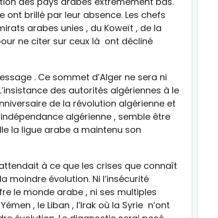
ation des pays arabes extrêmement bas.
 ont brillé par leur absence. Les chefs
mirats arabes unies , du Koweït , de la
our ne citer sur ceux là ont décliné
message . Ce sommet d’Alger ne sera ni
L’insistance des autorités algériennes à le
niversaire de la révolution algérienne et
’indépendance algérienne , semble être
lle la ligue arabe a maintenu son
’attendait à ce que les crises que connaît
a moindre évolution. Ni l’insécurité
fre le monde arabe , ni ses multiples
men , le Liban , l’Irak où la Syrie n’ont