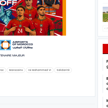
P
roc
Marocains
roi Mohammed VI
Solidarité