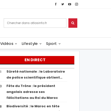
Vidéos
Lifestyle
Sport
EN DIRECT
Sûreté nationale : le Laboratoire
1
de police scientifique obtient…
Fête du Trône : le président
43
angolais adresse ses
félicitations au Roi du Maroc
Biodiversité : le Maroc en tête
38