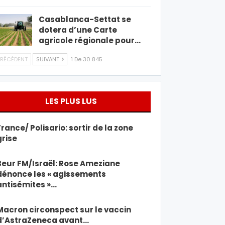
Casablanca-Settat se
dotera d’une Carte
agricole régionale pour…
RÉCÉDENT
SUIVANT
1 De 30 845
LES PLUS LUS
France/ Polisario: sortir de la zone
grise
Beur FM/Israël: Rose Ameziane
dénonce les « agissements
antisémites »…
Macron circonspect sur le vaccin
d’AstraZeneca avant…