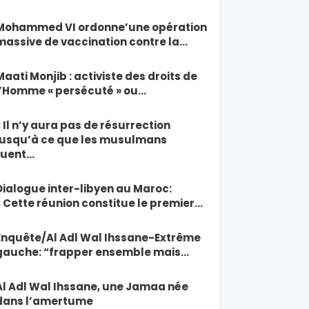
Mohammed VI ordonne’une opération
massive de vaccination contre la…
Maati Monjib : activiste des droits de
l’Homme « persécuté » ou…
« Il n’y aura pas de résurrection
jusqu’à ce que les musulmans
tuent…
Dialogue inter-libyen au Maroc:
« Cette réunion constitue le premier…
Enquête/Al Adl Wal Ihssane-Extrême
gauche: “frapper ensemble mais…
Al Adl Wal Ihssane, une Jamaa née
dans l’amertume