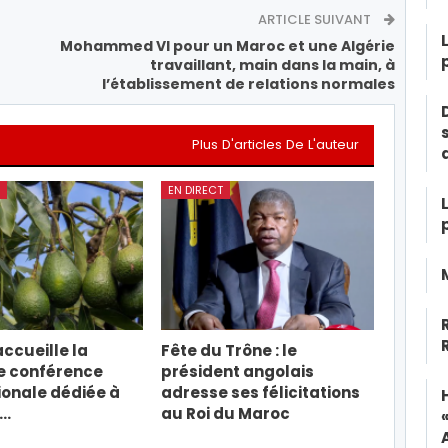
ARTICLE SUIVANT
Mohammed VI pour un Maroc et une Algérie
travaillant, main dans la main, à
l’établissement de relations normales
Plus D'articles De L'auteur
EN DIRECT
ccueille la
Fête du Trône : le
e conférence
président angolais
ionale dédiée à
adresse ses félicitations
t…
au Roi du Maroc