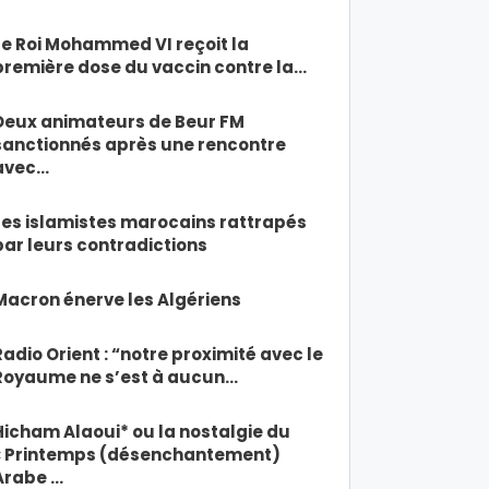
Le Roi Mohammed VI reçoit la
première dose du vaccin contre la…
Deux animateurs de Beur FM
sanctionnés après une rencontre
avec…
Les islamistes marocains rattrapés
par leurs contradictions
Macron énerve les Algériens
Radio Orient : “notre proximité avec le
Royaume ne s’est à aucun…
Hicham Alaoui* ou la nostalgie du
« Printemps (désenchantement)
Arabe …