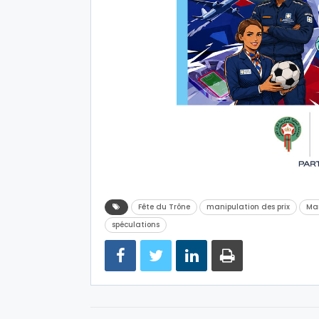
Fête du Trône
manipulation des prix
Ma
spéculations