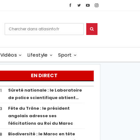
Vidéos
Lifestyle
Sport
EN DIRECT
Sûreté nationale : le Laboratoire
1
de police scientifique obtient…
Fête du Trône : le président
43
angolais adresse ses
félicitations au Roi du Maroc
Biodiversité : le Maroc en tête
38