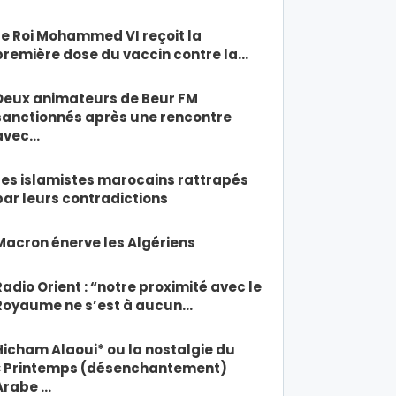
Le Roi Mohammed VI reçoit la
première dose du vaccin contre la…
Deux animateurs de Beur FM
sanctionnés après une rencontre
avec…
Les islamistes marocains rattrapés
par leurs contradictions
Macron énerve les Algériens
Radio Orient : “notre proximité avec le
Royaume ne s’est à aucun…
Hicham Alaoui* ou la nostalgie du
« Printemps (désenchantement)
Arabe …