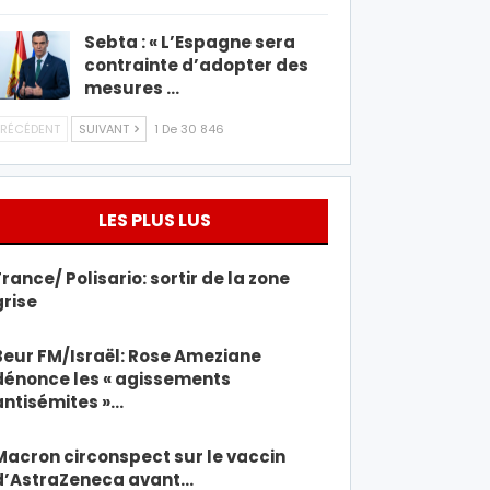
Sebta : « L’Espagne sera
contrainte d’adopter des
mesures …
RÉCÉDENT
SUIVANT
1 De 30 846
LES PLUS LUS
France/ Polisario: sortir de la zone
grise
Beur FM/Israël: Rose Ameziane
dénonce les « agissements
antisémites »…
Macron circonspect sur le vaccin
d’AstraZeneca avant…