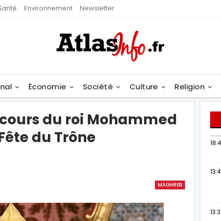
Santé
Environnement
Newsletter
onal
Économie
Société
Culture
Religion
iscours du roi Mohammed
 Fête du Trône
18:4
13:
MAGHREB
13: