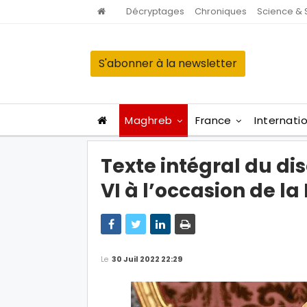
Décryptages
Chroniques
Science & 
S'abonner à la newsletter
Maghreb
France
Internati
Texte intégral du d
VI à l’occasion de la
Le
30 Juil 2022 22:29