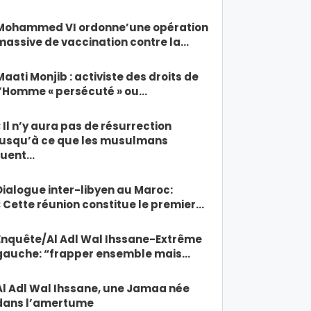
Mohammed VI ordonne’une opération
massive de vaccination contre la…
Maati Monjib : activiste des droits de
l’Homme « persécuté » ou…
« Il n’y aura pas de résurrection
jusqu’à ce que les musulmans
tuent…
Dialogue inter-libyen au Maroc:
« Cette réunion constitue le premier…
Enquête/Al Adl Wal Ihssane-Extrême
gauche: “frapper ensemble mais…
Al Adl Wal Ihssane, une Jamaa née
dans l’amertume