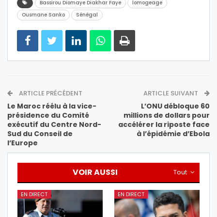
Bassirou Diomaye Diakhar Faye
lomogeage
Ousmane Sanko
Sénégal
ARTICLE PRÉCÉDENT
ARTICLE SUIVANT
Le Maroc réélu à la vice-
L’ONU débloque 60
présidence du Comité
millions de dollars pour
exécutif du Centre Nord-
accélérer la riposte face
Sud du Conseil de
à l’épidémie d’Ebola
l’Europe
VOIR AUSSI
Tout
EN DIRECT
EN DIRECT