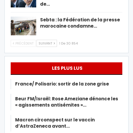
de…
Sebta : la Fédération de la presse
marocaine condamne…
PRÉCÉDENT
SUIVANT
1 De 30 854
LES PLUS LUS
France/ Polisario: sortir de la zone grise
Beur FM/Israël: Rose Ameziane dénonce les
« agissements antisémites »…
Macron circonspect sur le vaccin
d’AstraZeneca avant…