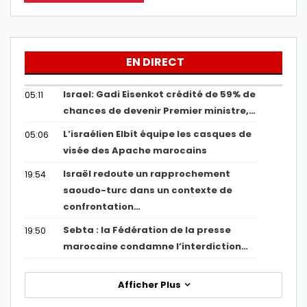
EN DIRECT
Israel: Gadi Eisenkot crédité de 59% de
05:11
chances de devenir Premier ministre,…
L’israélien Elbit équipe les casques de
05:06
visée des Apache marocains
Israël redoute un rapprochement
19:54
saoudo-turc dans un contexte de
confrontation…
Sebta : la Fédération de la presse
19:50
marocaine condamne l’interdiction…
Afficher Plus