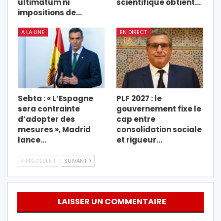
ultimatum ni
scientifique obtient…
impositions de…
A LA UNE
EN DIRECT
Sebta : « L’Espagne
PLF 2027 : le
sera contrainte
gouvernement fixe le
d’adopter des
cap entre
mesures », Madrid
consolidation sociale
lance…
et rigueur…
PRÉCÉDENT
SUIVANT
LAISSER UN COMMENTAIRE