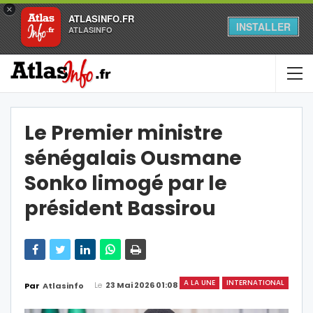
×
ATLASINFO.FR
INSTALLER
ATLASINFO
Le Premier ministre
sénégalais Ousmane
Sonko limogé par le
président Bassirou
A LA UNE
INTERNATIONAL
Le
23 Mai 2026 01:08
Par
Atlasinfo