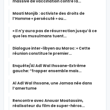
massive de vaccination contre la…
Maati Monjib : activiste des droits de
l’Homme « persécuté » ou…
« Il n’y aura pas de résurrection jusqu’à ce
que les musulmans tuent…
Dialogue inter-libyen au Maroc: « Cette
réunion constitue le premier…
Enquête/Al Adl Wal Ihssane-Extrême
gauche: “frapper ensemble mais…
Al Adl Wal Ihssane, une Jamaa née dans
l’amertume
Rencontre avec Anouar Moatassim,
réalisateur du film de super-héros…