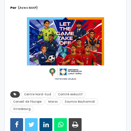
Par
(avec MAP)
Centre Nord-Sud
Comité exécutif
Conseil de l’Europe
Maroc
Soumia Bouhamidi
Strasbourg