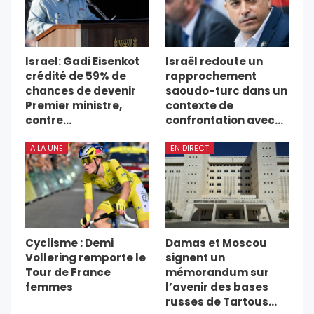
Israel: Gadi Eisenkot
Israël redoute un
crédité de 59% de
rapprochement
chances de devenir
saoudo-turc dans un
Premier ministre,
contexte de
contre…
confrontation avec…
A LA UNE
EN DIRECT
Cyclisme : Demi
Damas et Moscou
Vollering remporte le
signent un
Tour de France
mémorandum sur
femmes
l’avenir des bases
russes de Tartous…